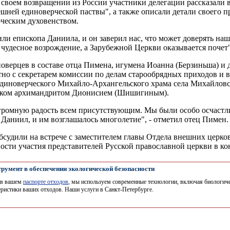
о своем возвращении из России участники делегации рассказали
шней единоверческой паствы", а также описали детали своего п
ческим духовенством.
ли епископа Даниила, и он заверил нас, что может доверять наш
 чудесное возрождение, а Зарубежной Церкви оказывается почет"
оверцев в составе отца Пимена, игумена Иоанна (Берзиньша) и
но с секретарем комиссии по делам старообрядных приходов и
диноверческого Михайло-Архангельского храма села Михайловс
вском архимандритом Дионисием (Шишигиным).
громную радость всем присутствующим. Мы были особо осчастл
Даниил, и им возглашалось многолетие", - отметил отец Пимен.
бсудили на встрече с заместителем главы Отдела внешних церк
сти участия представителей Русской православной церкви в ко
румент в обеспечении экологической безопасности
 в вашем
паспорте отходов
, мы используем современные технологии, включая биологиче
еристики ваших отходов. Наши услуги в Санкт-Петербурге.