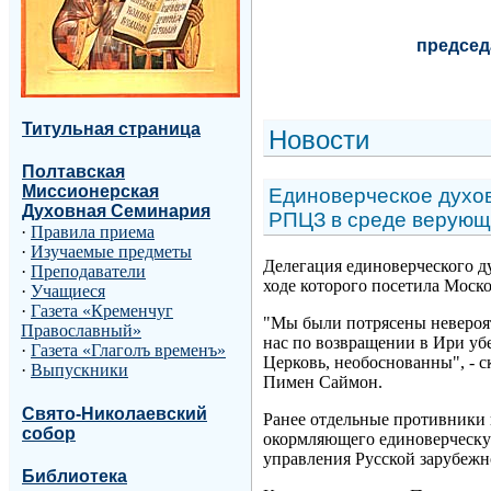
председ
Титульная страница
Н
овости
Полтавская
Миссионерская
Единоверческое духов
Духовная Семинария
РПЦЗ в среде верующ
·
Правила приема
·
Изучаемые предметы
Делегация единоверческого д
·
Преподаватели
ходе которого посетила Моск
·
Учащиеся
·
Газета «Кременчуг
"Мы были потрясены невероят
Православный»
нас по возвращении в Ири уб
·
Газета «Глаголъ временъ»
Церковь, необоснованны", - с
·
Выпускники
Пимен Саймон.
Свято-Николаевский
Ранее отдельные противники 
собор
окормляющего единоверческую
управления Русской зарубежно
Библиотека