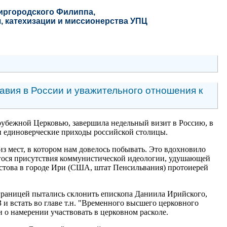
Миргородского Филиппа
,
, катехизации и миссионерства УПЦ
вия в России и уважительного отношения к
рубежной Церковью, завершила недельный визит в Россию, в
и единоверческие приходы российской столицы.
 мест, в котором нам довелось побывать. Это вдохновило
егося присутствия коммунистической идеологии, удушающей
ристова в городе Ири (США, штат Пенсильвания) протоиерей
границей пытались склонить епископа Даниила Ирийского,
и встать во главе т.н. "Временного высшего церковного
 о намерении участвовать в церковном расколе.