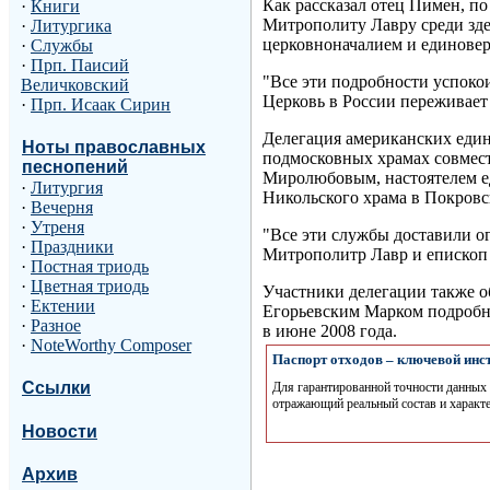
Как рассказал отец Пимен, п
·
Книги
Митрополиту Лавру среди зде
·
Литургика
церковноначалием и единовер
·
Службы
·
Прп. Паисий
"Все эти подробности успокои
Величковский
Церковь в России переживает
·
Прп. Исаак Сирин
Делегация американских един
Ноты православных
подмосковных храмах совмест
песнопений
Миролюбовым, настоятелем е
·
Литургия
Никольского храма в Покро
·
Вечерня
·
Утреня
"Все эти службы доставили о
·
Праздники
Митрополитр Лавр и епископ 
·
Постная триодь
·
Цветная триодь
Участники делегации также о
·
Ектении
Егорьевским Марком подробно
·
Разное
в июне 2008 года.
·
NoteWorthy Composer
Паспорт отходов – ключевой инст
Ссылки
Для гарантированной точности данных
отражающий реальный состав и характ
Новости
Архив