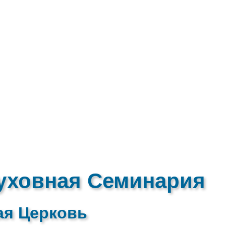
уховная Семинария
ая Церковь