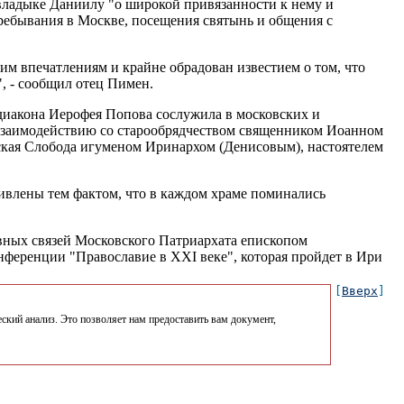
 владыке Даниилу "о широкой привязанности к нему и
ребывания в Москве, посещения святынь и общения с
им впечатлениям и крайне обрадован известием о том, что
, - сообщил отец Пимен.
 диакона Иерофея Попова сослужила в московских и
 взаимодействию со старообрядчеством священником Иоанном
кая Слобода игуменом Иринархом (Денисовым), настоятелем
ивлены тем фактом, что в каждом храме поминались
овных связей Московского Патриархата епископом
нференции "Православие в XXI веке", которая пройдет в Ири
[
Вверх
]
ский анализ. Это позволяет нам предоставить вам документ,