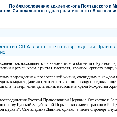
По благословению
архиепископа Полтавского и 
ателя Синодального отдела религиозного образования
енство США в восторге от возрождения Правосла
их
уховенства, находящегося в каноническом общении с Русской За
овский Кремль, храм Христа Спасителя, Троице-Сергиеву лавру 
ным возрождением православной жизни, очевидным в каждом из
едить владыку Даниила, что его страхи по поводу продолжающ
казал в четверг член делегации, настоятель храма Рождества Х
воссоединения Русской Православной Церкви в Отечестве и За 
 паству Русской Зарубежной Церкви, возглавить раскол в РПЦЗ 
й церкви". Сам владыка Даниил, однако, в июне опроверг слухи