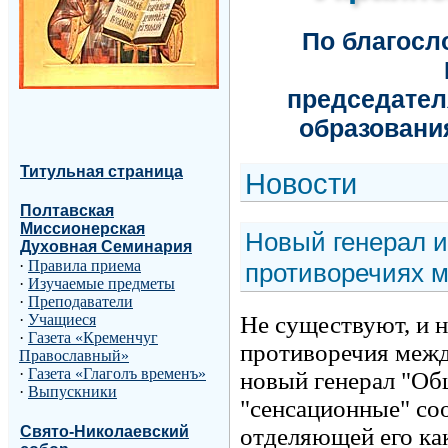
По благос
председател
образовани
Титульная страница
Н
овости
Полтавская
Миссионерская
Новый генерал и
Духовная Семинария
·
Правила приема
противоречиях 
·
Изучаемые предметы
·
Преподаватели
Не существуют, и 
·
Учащиеся
·
Газета «Кременчуг
противоречия межд
Православный»
·
Газета «Глаголъ временъ»
новый генерал "Об
·
Выпускники
"сенсационные" с
Свято-Николаевский
отделяющей его ка