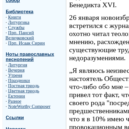
собор
Бенедикта XVI.
Библиотека
26 января новоизб
·
Книги
·
Литургика
встретился с журна
·
Службы
охотно читал теол
·
Прп. Паисий
Величковский
мнению, расхожден
·
Прп. Исаак Сирин
существующие тру
Ноты православных
недоразумениями.
песнопений
·
Литургия
„Я являюсь неизве
·
Вечерня
·
Утреня
настоятель Общест
·
Праздники
что-либо обо мне 
·
Постная триодь
·
Цветная триодь
привел тот факт, ч
·
Ектении
своего рода "поср
·
Разное
·
NoteWorthy Composer
предшественниками
что я в 10% имею ч
Ссылки
провокационным в