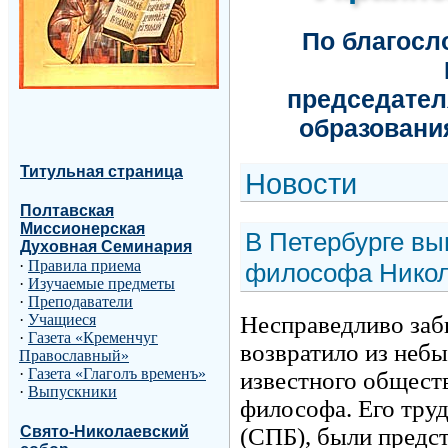
По благос
председател
образовани
Титульная страница
Н
овости
Полтавская
Миссионерская
В Петербурге вы
Духовная Семинария
·
Правила приема
философа Нико
·
Изучаемые предметы
·
Преподаватели
Несправедливо заб
·
Учащиеся
·
Газета «Кременчуг
возвратило из неб
Православный»
·
Газета «Глаголъ временъ»
известного обществ
·
Выпускники
философа. Его тру
Свято-Николаевский
(СПБ), были предс