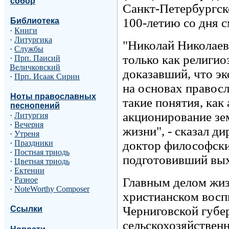
собор
Санкт-Петербургс
100-летию со дня 
Библиотека
·
Книги
·
Литургика
"Николай Николаев
·
Службы
только как религио
·
Прп. Паисий
Величковский
доказавший, что э
·
Прп. Исаак Сирин
на основах правосл
Ноты православных
такие понятия, как
песнопений
акционирование зе
·
Литургия
·
Вечерня
жизни", - сказал 
·
Утреня
доктор философск
·
Праздники
·
Постная триодь
подготовивший вых
·
Цветная триодь
·
Ектении
Главным делом жиз
·
Разное
·
NoteWorthy Composer
христианском восп
Черниговской губе
Ссылки
сельскохозяйствен