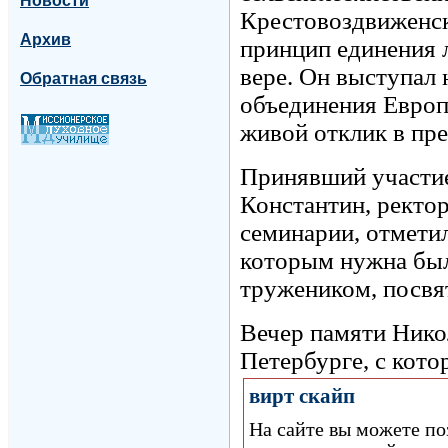
Новости
Крестовоздвиженско
Архив
принцип единения 
вере. Он выступал
Обратная связь
объединения Европ
живой отклик в пре
Принявший участие
Константин, ректо
семинарии, отмети
которым нужна был
тружеником, посвя
Вечер памяти Нико
Петербурге, с кото
вирт скайп
На сайте вы можете п