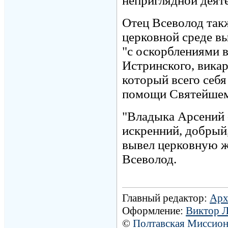
неприглядной деят
Отец Всеволод так
церковной среде в
"с оскорблениями 
Истринского, вика
который всего себя
помощи Святейшем
"Владыка Арсений 
искренний, добрый
вывел церковную жи
Всеволод.
Главный редактор:
Арх
Оформление:
Виктор 
©
Полтавская Миссио