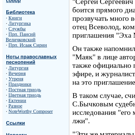
"Сергей Сергеевич 
собор
боится прямого диа
Библиотека
прозвучать много в
·
Книги
·
Литургика
отец Всеволод, ко
·
Службы
приглашения "Эха 
·
Прп. Паисий
Величковский
·
Прп. Исаак Сирин
Он также напомнил
"Маяк" в лице авт
Ноты православных
песнопений
также официально 
·
Литургия
эфире, и журналист
·
Вечерня
·
Утреня
на это приглашение
·
Праздники
·
Постная триодь
В таком случае, с
·
Цветная триодь
·
Ектении
С.Бычковым судебн
·
Разное
исследования "его 
·
NoteWorthy Composer
лжи".
Ссылки
"Эти же материалы 