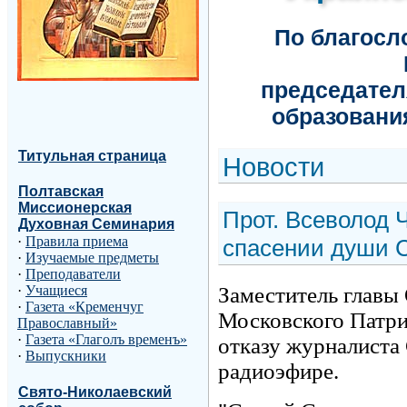
По благос
председател
образовани
Титульная страница
Н
овости
Полтавская
Миссионерская
Прот. Всеволод 
Духовная Семинария
·
Правила приема
спасении души 
·
Изучаемые предметы
·
Преподаватели
Заместитель главы
·
Учащиеся
·
Газета «Кременчуг
Московского Патри
Православный»
·
Газета «Глаголъ временъ»
отказу журналиста 
·
Выпускники
радиоэфире.
Свято-Николаевский