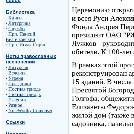
собор
Церемонию открыт
Библиотека
и всея Руси Алекси
·
Книги
·
Литургика
Фонда Андрея Перв
·
Службы
президент ОАО "Р
·
Прп. Паисий
Величковский
Лужков - руководи
·
Прп. Исаак Сирин
обители. К 100-лет
Ноты православных
песнопений
В рамках этой про
·
Литургия
реконструирован а
·
Вечерня
·
Утреня
15 зданий. В числ
·
Праздники
Пресвятой Богород
·
Постная триодь
·
Цветная триодь
Голгофа, общежити
·
Ектении
Елизаветы Федоров
·
Разное
·
NoteWorthy Composer
жилой дом (также в
садовника, павильон
Ссылки