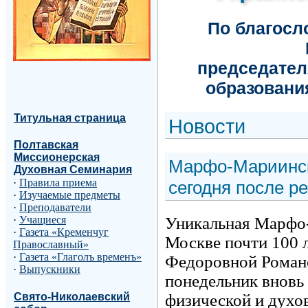
По благос
председател
образовани
Титульная страница
Н
овости
Полтавская
Миссионерская
Марфо-Мариинск
Духовная Семинария
·
Правила приема
сегодня после р
·
Изучаемые предметы
·
Преподаватели
Уникальная Марфо-
·
Учащиеся
·
Газета «Кременчуг
Москве почти 100 л
Православный»
·
Газета «Глаголъ временъ»
Федоровной Романо
·
Выпускники
понедельник вновь 
Свято-Николаевский
физической и дух