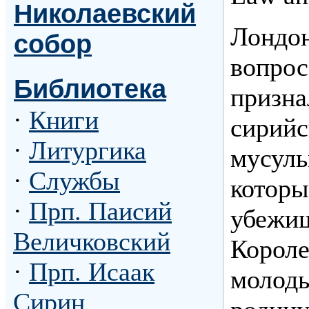
Николаевский
Лондон
собор
вопрос
Библиотека
призна
·
Книги
сирийс
·
Литургика
мусуль
·
Службы
которы
·
Прп. Паисий
убежищ
Величковский
Короле
·
Прп. Исаак
молоды
Сирин