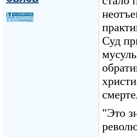
стало 
неотъе
практи
Суд пр
мусуль
обрати
христи
смерте
"Это з
револю