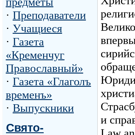
Христи
предметы
религи
·
Преподаватели
Велико
·
Учащиеся
впервы
·
Газета
сирийс
«Кременчуг
обраще
Православный»
Юриди
·
Газета «Глаголъ
христи
временъ»
Страсб
·
Выпускники
и спра
Свято-
Law and