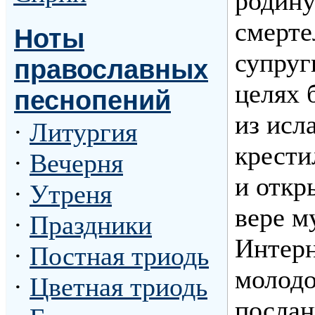
родину
смерте
Ноты
супруг
православных
целях 
песнопений
из исл
·
Литургия
крести
·
Вечерня
и откр
·
Утреня
вере м
·
Праздники
Интерн
·
Постная триодь
молодо
·
Цветная триодь
послан