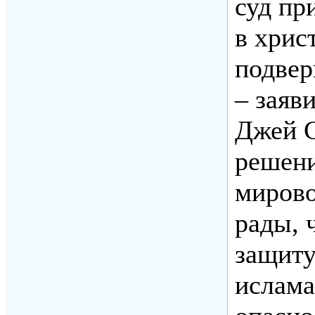
суд пр
в хрис
подвер
– заяв
Джей С
решени
мирово
рады, 
защиту
ислама