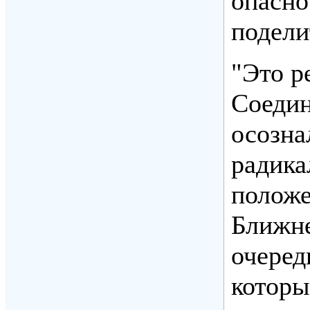
опасно
подели
"Это 
Соедин
осозна
радика
положе
Ближне
очеред
которы