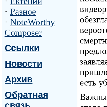
·
Ектении
видеор
·
Разное
обезгл
·
NoteWorthy
вероот
Composer
смертн
Ссылки
предло
заявля
Новости
пришло
Архив
есть у
Обратная
Важным
связь