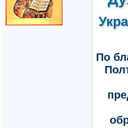
Укр
По б
Пол
пре
обр