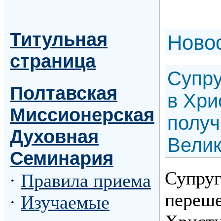
Титульная
Н
ово
страница
Супру
Полтавская
в Хри
Миссионерская
получ
Духовная
Вели
Семинария
Супруг
·
Правила приема
переше
·
Изучаемые