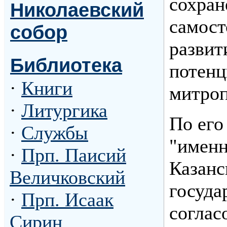
сохран
Николаевский
самост
собор
развит
Библиотека
потенц
·
Книги
митроп
·
Литургика
По его
·
Службы
"именн
·
Прп. Паисий
Казанс
Величковский
госуда
·
Прп. Исаак
соглас
Сирин