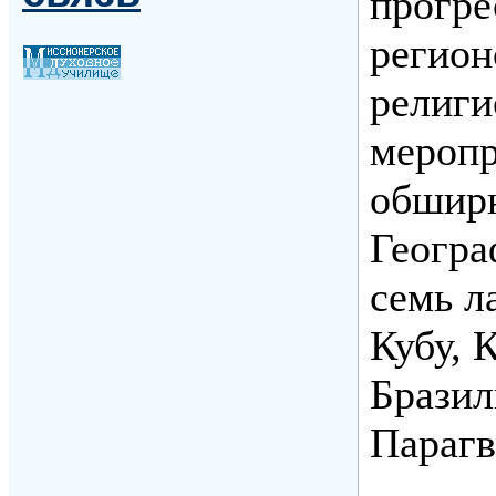
прогре
регион
религи
меропр
обшир
Геогра
семь л
Кубу, 
Бразил
Парагв