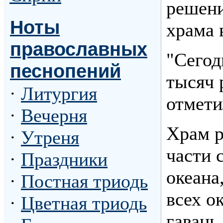
решени
Ноты
храма 
православных
"Сегод
песнопений
тысяч 
·
Литургия
отмети
·
Вечерня
Храм р
·
Утреня
части 
·
Праздники
океана
·
Постная триодь
всех о
·
Цветная триодь
гавань