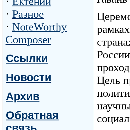
·
Ектении
·
Разное
Церемо
·
NoteWorthy
рамках
Composer
страна
России
Ссылки
проход
Новости
Цель п
полити
Архив
научны
Обратная
социал
связь