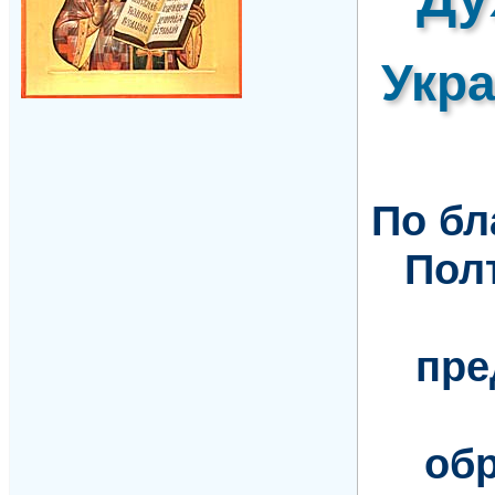
Укр
По б
Пол
пре
обр