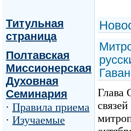
Титульная
Н
ово
страница
Митро
Полтавская
русск
Миссионерская
Гаван
Духовная
Глава 
Семинария
связей
·
Правила приема
митроп
·
Изучаемые
октябр