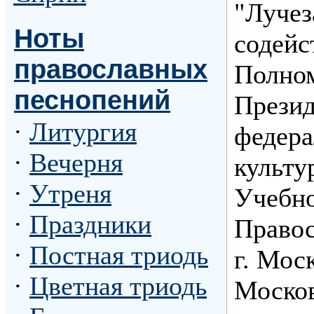
"Лучез
Ноты
содейс
православных
Полном
песнопений
Презид
·
Литургия
федера
·
Вечерня
культу
·
Утреня
Учебно
·
Праздники
Правос
·
Постная триодь
г. Мос
·
Цветная триодь
Москов