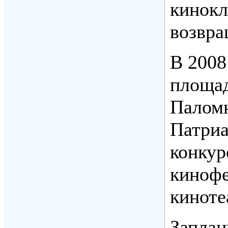
кинокл
возвра
В 2008
площад
Паломн
Патриа
конкур
кинофе
киноте
Заплан