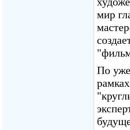
художе
мир гл
мастер
создае
"фильм
По уже
рамках
"кругл
экспер
будуще