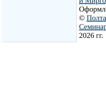
и Мирго
Оформл
©
Полта
Семина
2026 гг.