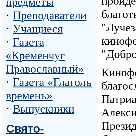
пройд
предметы
благот
·
Преподаватели
"Лучез
·
Учащиеся
кинофе
·
Газета
"Добро
«Кременчуг
Православный»
Кинофе
·
Газета «Глаголъ
благос
временъ»
Патриа
·
Выпускники
Алекси
Презид
Свято-