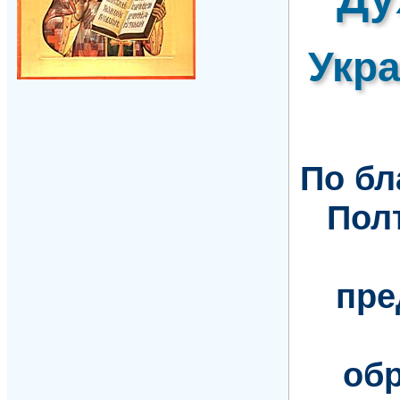
Укр
По б
Пол
пре
обр