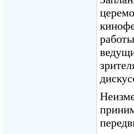
церемо
кинофе
работы
ведущи
зрител
дискус
Неизме
приним
передв