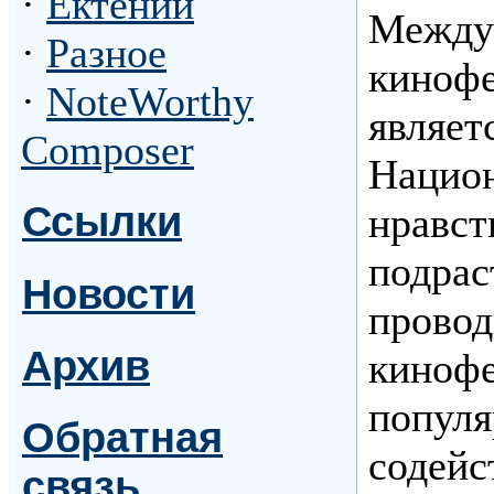
·
Ектении
Между
·
Разное
кинофе
·
NoteWorthy
являет
Composer
Национ
Ссылки
нравст
подрас
Новости
провод
Архив
кинофе
популя
Обратная
содейс
связь