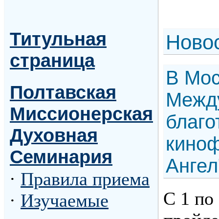
Титульная
Н
ово
страница
В Мос
Полтавская
Межд
Миссионерская
благо
Духовная
киноф
Семинария
Ангел
·
Правила приема
С 1 по
·
Изучаемые