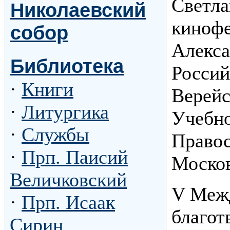
Светла
Николаевский
кинофе
собор
Алекса
Библиотека
Россий
·
Книги
Верейс
·
Литургика
Учебно
·
Службы
Правос
·
Прп. Паисий
Москов
Величковский
V Меж
·
Прп. Исаак
благот
Сирин