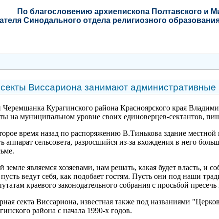
По благословению
архиепископа Полтавского и 
ателя Синодального отдела религиозного образования
 секты Виссариона занимают административные 
 Черемшанка Курагинского района Красноярского края Владимир
ты на муниципальном уровне своих единоверцев-сектантов, пише
оторое время назад по распоряжению В.Тинькова здание местной
ь аппарат сельсовета, разросшийся из-за вхождения в него бол
ьме.
ей земле являемся хозяевами, нам решать, какая будет власть, и 
 пусть ведут себя, как подобает гостям. Пусть они под наши тра
путатам краевого законодательного собрания с просьбой пресечь
рная секта Виссариона, известная также под названиями "Церко
гинского района с начала 1990-х годов.