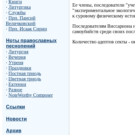
·
Книги
Ее члены, последователи "уч
·
Литургика
"экспериментальное экологиче
·
Службы
к суровому физическому ист
·
Прп. Паисий
Величковский
Последователям Виссариона н
·
Прп. Исаак Сирин
самоубийств среди своих посл
Ноты православных
Количество адептов секты - о
песнопений
·
Литургия
·
Вечерня
·
Утреня
·
Праздники
·
Постная триодь
·
Цветная триодь
·
Ектении
·
Разное
·
NoteWorthy Composer
Ссылки
Новости
Архив