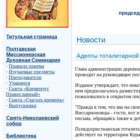
председ
Титульная страница
Н
овости
Полтавская
Миссионерская
Адепты тоталитарной
Духовная Семинария
·
Правила приема
Глава администрации деревни
·
Изучаемые предметы
проводит на руководящие пос
·
Преподаватели
·
Учащиеся
Издание утверждает, что нек
·
Газета «Кременчуг
нем предполагалось разместит
Православный»
пожаловались в открытом пис
·
Газета «Глаголъ временъ»
·
Выпускники
"Правда в том, что мы на сво
Виссарионовцы - гости, вот и
Свято-Николаевский
письма, обращаясь также к де
собор
Псевдохристианская тоталита
действует на территории Кура
Библиотека