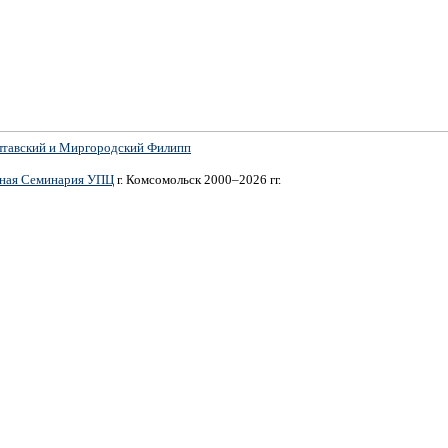
лтавский и Миргородский Филипп
вная Семинария УПЦ
г. Комсомольск 2000–2026 гг.