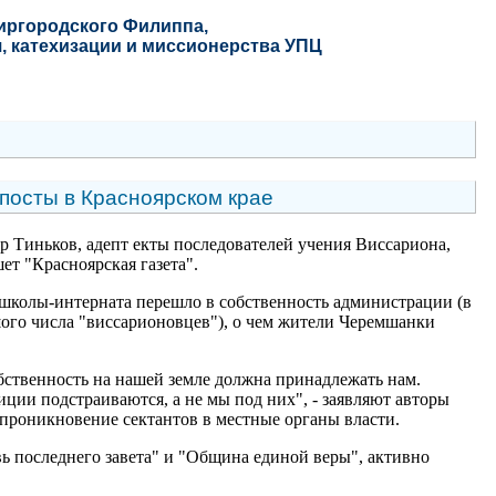
Миргородского Филиппа
,
, катехизации и миссионерства УПЦ
посты в Красноярском крае
 Тиньков, адепт екты последователей учения Виссариона,
т "Красноярская газета".
 школы-интерната перешло в собственность администрации (в
ьшого числа "виссарионовцев"), о чем жители Черемшанки
собственность на нашей земле должна принадлежать нам.
диции подстраиваются, а не мы под них", - заявляют авторы
 проникновение сектантов в местные органы власти.
вь последнего завета" и "Община единой веры", активно