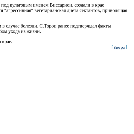
 под культовым именем Виссарион, создали в крае
я "агрессивная" вегетарианская диета сектантов, приводящая
 в случае болезни. С.Тороп ранее подтверждал факты
бом ухода из жизни.
 крае.
[
Вверх
]