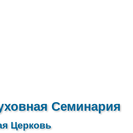
уховная Семинария
ая Церковь