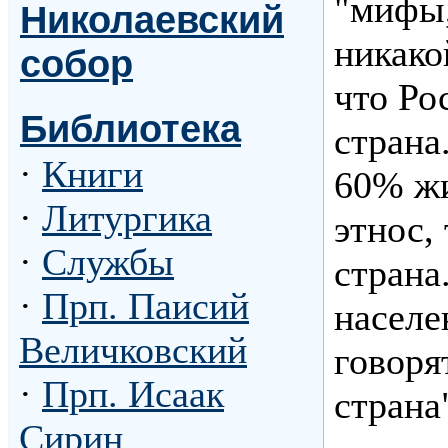
"мифы,
Николаевский
никако
собор
что Ро
Библиотека
страна
·
Книги
60% жи
·
Литургика
этнос,
·
Службы
страна
·
Прп. Паисий
населе
Величковский
говоря
·
Прп. Исаак
страна
Сирин