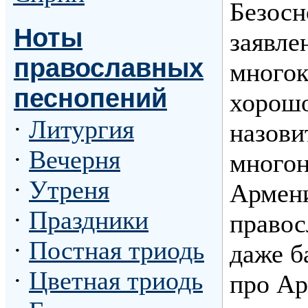
Безосн
Ноты
заявле
православных
многок
песнопений
хорошо
·
Литургия
назови
·
Вечерня
многон
·
Утреня
Армени
·
Праздники
правос
·
Постная триодь
даже б
·
Цветная триодь
про Ар