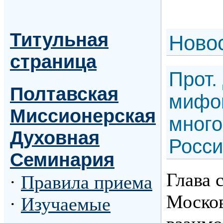
Титульная
Н
ово
страница
Прот.
Полтавская
мифо
Миссионерская
много
Духовная
Росс
Семинария
Глава 
·
Правила приема
Москов
·
Изучаемые