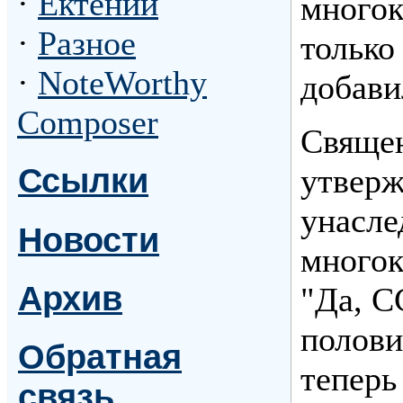
·
Ектении
многок
·
Разное
только
·
NoteWorthy
добави
Composer
Священ
Ссылки
утверж
унасле
Новости
многок
Архив
"Да, С
полови
Обратная
теперь
связь