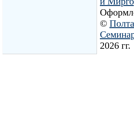
и Мирго
Оформл
©
Полта
Семина
2026 гг.