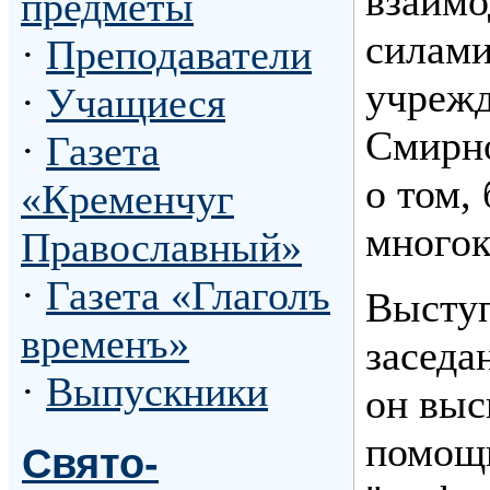
взаим
предметы
силами
·
Преподаватели
учрежд
·
Учащиеся
Смирно
·
Газета
о том,
«Кременчуг
многок
Православный»
·
Газета «Глаголъ
Выступ
временъ»
заседа
·
Выпускники
он выс
помощ
Свято-