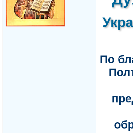
Укр
По б
Пол
пре
обр