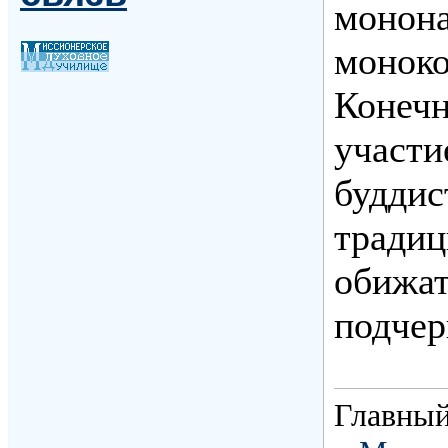
монона
моноко
Конечн
участи
буддис
традиц
обижат
подчер
Главный