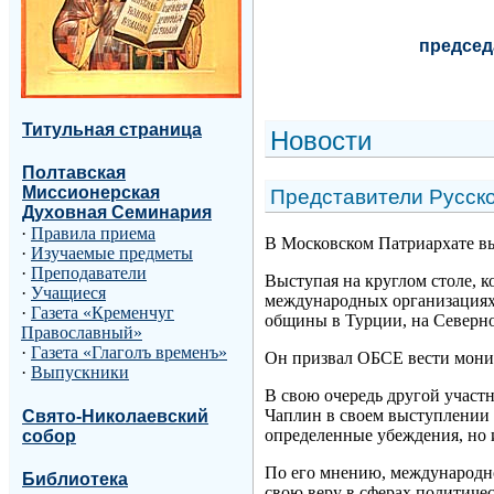
председ
Титульная страница
Н
овости
Полтавская
Миссионерская
Представители Русск
Духовная Семинария
·
Правила приема
В Московском Патриархате вы
·
Изучаемые предметы
·
Преподаватели
Выступая на круглом столе, 
·
Учащиеся
международных организациях
·
Газета «Кременчуг
общины в Турции, на Северно
Православный»
·
Газета «Глаголъ временъ»
Он призвал ОБСЕ вести монит
·
Выпускники
В свою очередь другой участ
Чаплин в своем выступлении н
Свято-Николаевский
определенные убеждения, но и
собор
По его мнению, международно
Библиотека
свою веру в сферах политиче