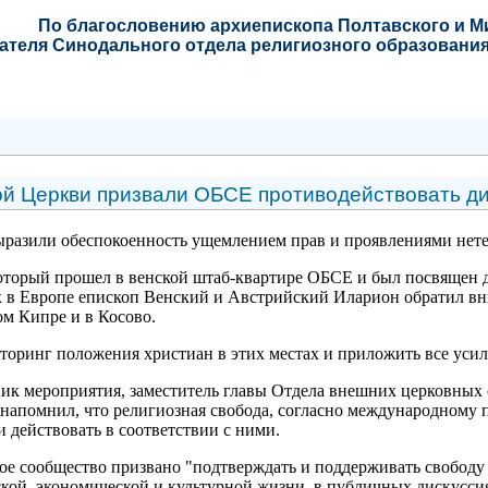
По благословению
архиепископа Полтавского и 
ателя Синодального отдела религиозного образования
ой Церкви призвали ОБСЕ противодействовать д
разили обеспокоенность ущемлением прав и проявлениями нете
который прошел в венской штаб-квартире ОБСЕ и был посвящен д
 в Европе епископ Венский и Австрийский Иларион обратил вн
м Кипре и в Косово.
оринг положения христиан в этих местах и приложить все уси
ник мероприятия, заместитель главы Отдела внешних церковных
апомнил, что религиозная свобода, согласно международному пр
 действовать в соответствии с ними.
е сообщество призвано "подтверждать и поддерживать свободу 
ской, экономической и культурной жизни, в публичных дискусси