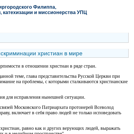
Миргородского Филиппа
,
, катехизации и миссионерства УПЦ
искриминации христиан в мире
рпимости в отношении христиан в ряде стран.
анной теме, глава представительства Русской Церкви при
имание на проблемы, с которыми сталкиваются христианские
лия для исправления нынешней ситуации.
 связей Московского Патриархата протоиерей Всеволод
аву, включает в себя право людей не только исповедовать
христиан, равно как и других верующих людей, выражать
ях и в медийном пространстве".