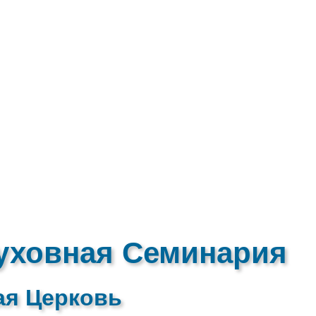
уховная Семинария
ая Церковь