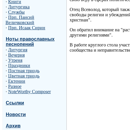
·
Книги
·
Литургика
Отец Всеволод, который такж
·
Службы
свободы религии и убеждений
·
Прп. Паисий
христиан".
Величковский
·
Прп. Исаак Сирин
Он обратил внимание на "рас
другими религиями".
Ноты православных
песнопений
В работе круглого стола уча
·
Литургия
сообщества и неправительств
·
Вечерня
·
Утреня
·
Праздники
·
Постная триодь
·
Цветная триодь
·
Ектении
·
Разное
·
NoteWorthy Composer
Ссылки
Новости
Архив