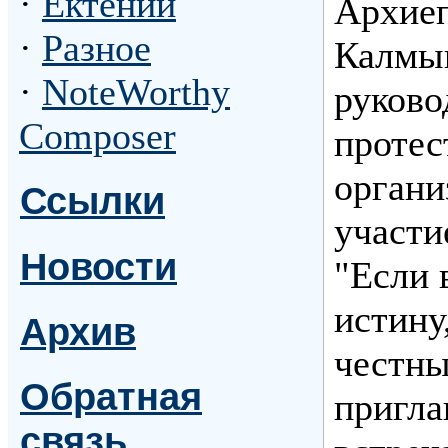
·
Ектении
Архиеп
·
Разное
Калмыц
·
NoteWorthy
руково
Composer
протес
органи
Ссылки
участи
Новости
"Если 
истину
Архив
честны
Обратная
пригла
связь