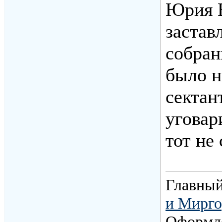
Юрия В
застав
собран
было н
сектан
уговар
тот не
Главный
и Мирго
Оформл