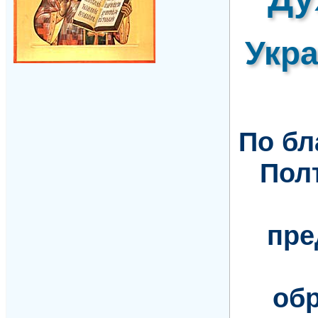
Укр
По б
Пол
пре
обр