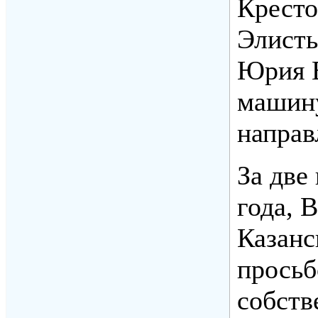
Кресто
Элисты
Юрия В
машину
направ
За две
года, 
Казанс
просьб
собств