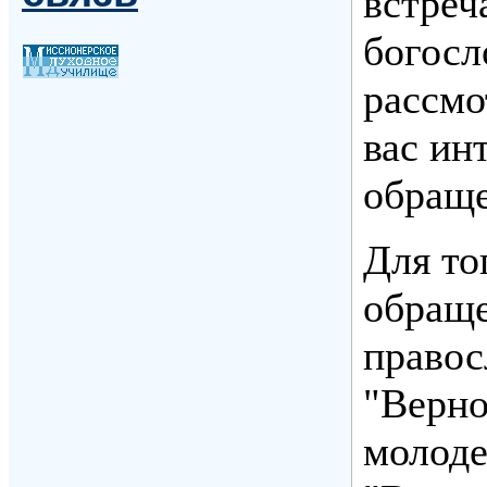
встреч
богосл
рассмо
вас ин
обраще
Для то
обраще
правос
"Верно
молоде