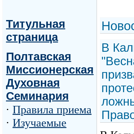
Титульная
Н
ово
страница
В Кал
Полтавская
"Весн
Миссионерская
призв
Духовная
проте
Семинария
ложны
·
Правила приема
Прав
·
Изучаемые