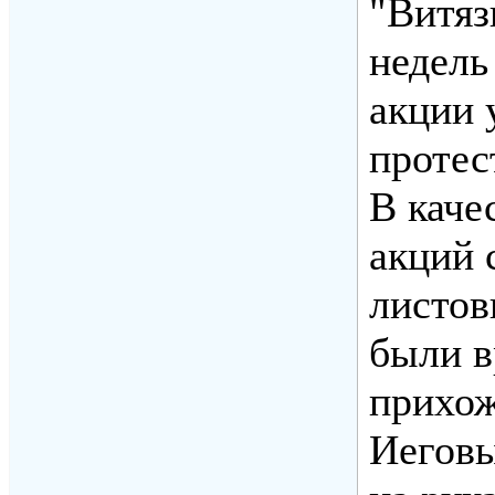
"Витяз
недель
акции 
протес
В каче
акций 
листов
были в
прихож
Иеговы