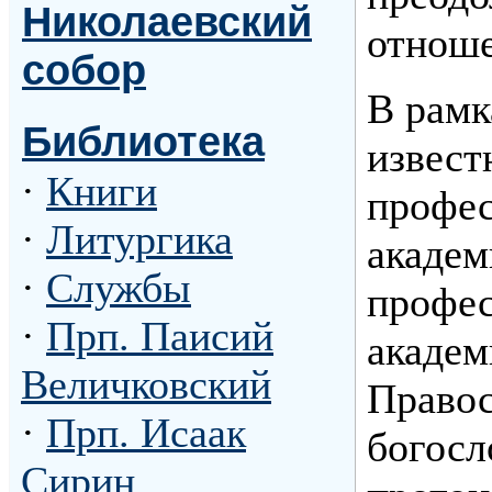
Николаевский
отноше
собор
В рамк
Библиотека
извест
·
Книги
профес
·
Литургика
академ
·
Службы
профес
·
Прп. Паисий
академ
Величковский
Правос
·
Прп. Исаак
богосл
Сирин