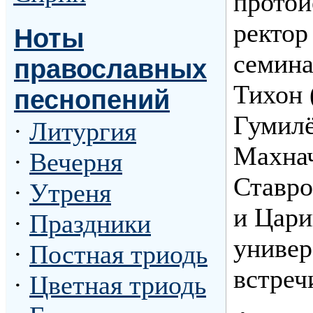
протои
ректор
Ноты
семина
православных
Тихон 
песнопений
Гумилё
·
Литургия
Махнач
·
Вечерня
Ставро
·
Утреня
и Цари
·
Праздники
универ
·
Постная триодь
встреч
·
Цветная триодь