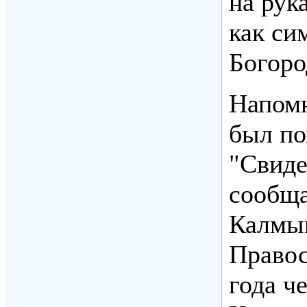
на рук
как си
Богоро
Напомн
был по
"Свиде
сообща
Калмыц
Правос
года ч