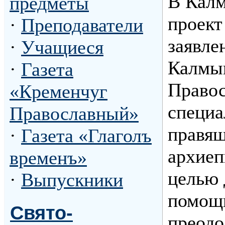
В Калм
предметы
проект
·
Преподаватели
заявле
·
Учащиеся
Калмыц
·
Газета
Правос
«Кременчуг
специа
Православный»
правящ
·
Газета «Глаголъ
архиеп
временъ»
целью 
·
Выпускники
помощь
Свято-
преодо