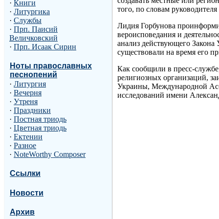
создавать местные или регион
·
Книги
того, по словам руководител
·
Литургика
·
Службы
Лидия Горбунова проинформи
·
Прп. Паисий
вероисповедания и деятельно
Величковский
анализ действующего Закона 
·
Прп. Исаак Сирин
существовали на время его п
Ноты православных
Как сообщили в пресс-службе
песнопений
религиозных организаций, з
·
Литургия
Украины, Международной Асс
·
Вечерня
исследований имени Александ
·
Утреня
·
Праздники
·
Постная триодь
·
Цветная триодь
·
Ектении
·
Разное
·
NoteWorthy Composer
Ссылки
Новости
Архив