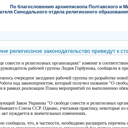
По благословению
архиепископа Полтавского и 
ателя Синодального отдела религиозного образования
не религиозное законодательство приведут к с
е совести и религиозных организациях" изменят в соответствии
руководитель рабочей группы Лидия Горбунова, сообщили в пр
оялось очередное заседание рабочей группы по разработке ново
Робота над законопроектом, который получил название "О свобо
ся в рамках реализации Плана мероприятий по выполнению обяз
вующий Закон Украины "О свободе совести и религиозных орган
 бывшего Союза ССР. Однако, учитывая практику, некоторые из
акт нуждается в значительных изменениях.
и сообщила, что, в частности, необходимо расширить перечень