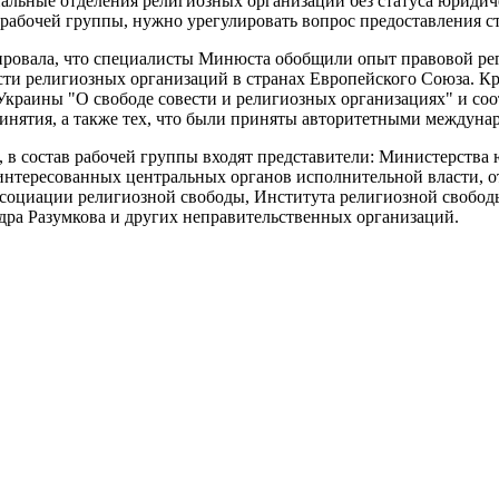
альные отделения религиозных организаций без статуса юридиче
я рабочей группы, нужно урегулировать вопрос предоставления 
ровала, что специалисты Минюста обобщили опыт правовой рег
сти религиозных организаций в странах Европейского Союза. Кр
Украины "О свободе совести и религиозных организациях" и с
ринятия, а также тех, что были приняты авторитетными междуна
, в состав рабочей группы входят представители: Министерства
аинтересованных центральных органов исполнительной власти,
оциации религиозной свободы, Института религиозной свободы
ра Разумкова и других неправительственных организаций.