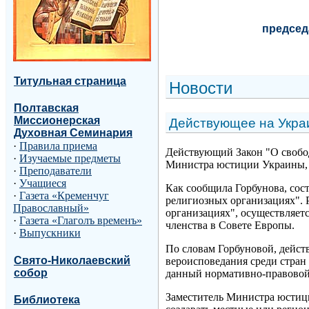
председ
Титульная страница
Н
овости
Полтавская
Миссионерская
Действующее на Украи
Духовная Семинария
·
Правила приема
Действующий Закон "О свобод
·
Изучаемые предметы
Министра юстиции Украины, 
·
Преподаватели
·
Учащиеся
Как сообщила Горбунова, сост
·
Газета «Кременчуг
религиозных организациях". 
Православный»
организациях", осуществляет
·
Газета «Глаголъ временъ»
членства в Совете Европы.
·
Выпускники
По словам Горбуновой, дейст
Свято-Николаевский
вероисповедания среди стран
собор
данный нормативно-правовой 
Заместитель Министра юстици
Библиотека