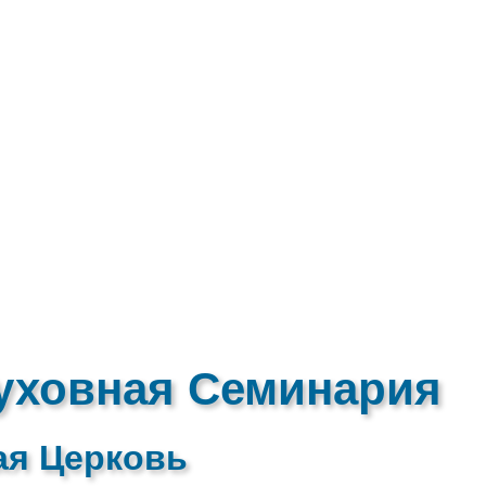
уховная Семинария
ая Церковь