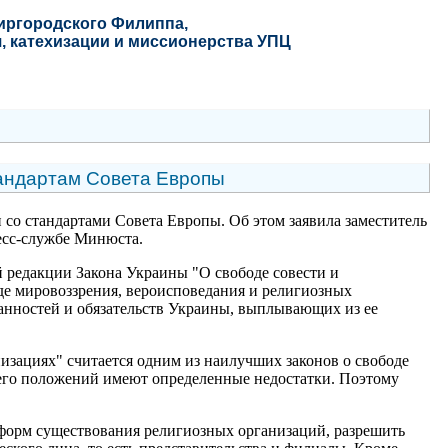
Миргородского Филиппа
,
, катехизации и миссионерства УПЦ
тандартам Совета Европы
 со стандартами Совета Европы. Об этом заявила заместитель
есс-службе Минюста.
й редакции Закона Украины "О свободе совести и
де мировоззрения, вероисповедания и религиозных
анностей и обязательств Украины, выплывающих из ее
изациях" считается одним из наилучших законов о свободе
 его положений имеют определенные недостатки. Поэтому
 форм существования религиозных организаций, разрешить