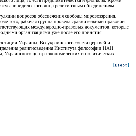
ского лица, то есть представительства и филиалы. Кроме
статуса юридического лица религиозным объединениям.
уляции вопросов обеспечения свободы мировоззрения,
оме того, рабочая группа провела сравнительный правовой
оответствующих международно-правовых документов, которые
родными организациями уже после его принятия.
 юстиции Украины, Всеукраинского совета церквей и
 отделения религиоведения Института философии НАН
, Украинского центра экономических и политических
[
Вверх
]