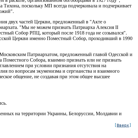
 в расколе, организованном богоборцами в 1927 году",
 Тихона, поскольку МП всегда подчеркивала и подчеркивает
Божий".
ения двух частей Церкви, предложенный в "Акте о
иархата. "Мы не можем признать Патриарха Алексия II
естный Собор РПЦ, который после 1918 года не созывался".
 Русской Церкви именно Поместный Собор, проходивший в 1990
 Московским Патриархатом, предложенный главой Одесской и
 Поместного Собора, взаимно признать или не признать
главлением при условии признания отсутствия на
ия по вопросам экуменизма и сергианства и взаимного
еское общение, не создавая при этом общее высшее
сь.
женных на территории Украины, Белоруссии, Молдавии и
[
Вверх
]