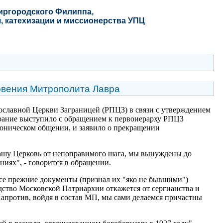
Миргородского Филиппа
,
, катехизации и миссионерства УПЦ
овения Митрополита Лавра
вославной Церкви Заграницей (РПЦЗ) в связи с утверждением
ание выступило с обращением к первоиерарху РПЦЗ
оническом общении, и заявило о прекращении
 нашу Церковь от непоправимого шага, мы вынуждены до
иях", - говорится в обращении.
се прежние документы (признал их "яко не бывшими")
дство Московской Патриархии откажется от сергианства и
апротив, войдя в состав МП, мы сами делаемся причастны