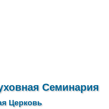
уховная Семинария
ая Церковь