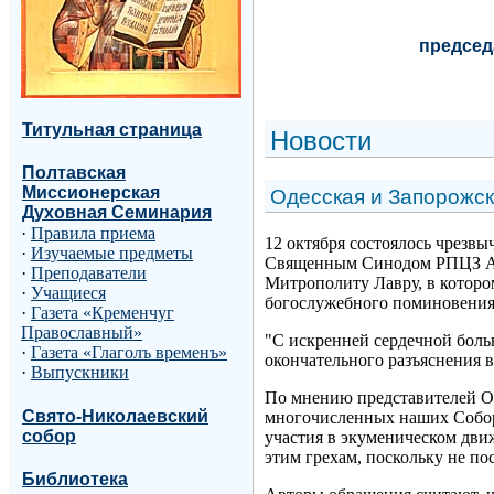
председ
Титульная страница
Н
овости
Полтавская
Миссионерская
Одесская и Запорожс
Духовная Семинария
·
Правила приема
12 октября состоялось чрезв
·
Изучаемые предметы
Священным Синодом РПЦЗ Акт
·
Преподаватели
Митрополиту Лавру, в которо
·
Учащиеся
богослужебного поминовения 
·
Газета «Кременчуг
Православный»
"С искренней сердечной боль
·
Газета «Глаголъ временъ»
окончательного разъяснения 
·
Выпускники
По мнению представителей Од
Свято-Николаевский
многочисленных наших Соборо
собор
участия в экуменическом дви
этим грехам, поскольку не по
Библиотека