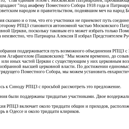
то, "став единым телом с Московской Патриархией, пребывающей
падают "под анафему Поместного Собора 1918 года и Патриарха
 советским народом и правительством, поднявшим меч на народ 
я сказано и о том, что его участники не приемлют путь соедин
оторому РПЦЗ становится автономной частью Московского Патр
авной Церкви, поскольку таковым его может избрать только Пом
а неизвестно, что Патриарха Алексия II избрал Предстоятелем
собрания поддерживается путь возможного объединения РПЦЗ с
ом Агафангелом (Пашковским): "Мы можем временно, до созыва
х или иных частей Церкви с существующим у них церковным воз
избранной высшей церковной власти. По достижении единомысл
грядущего Поместного Собора, мы можем установить евхаристич
сь к Синоду РПЦЗ с просьбой рассмотреть это предложение.
ания были поддержаны тридцатью участниками. Двое воздержали
хия РПЦЗ включает около тридцати общин и приходов, располо
рь в Одессе и около тридцати клириков.