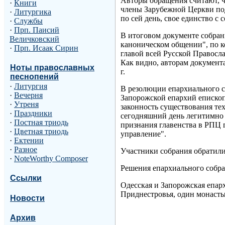
Авторы обращения считают, ч
·
Книги
члены Зарубежной Церкви под
·
Литургика
по сей день, свое единство с
·
Службы
·
Прп. Паисий
В итоговом документе собрани
Величковский
каноническом общении", по к
·
Прп. Исаак Сирин
главой всей Русской Правосл
Как видно, авторам документ
Ноты православных
г.
песнопений
·
Литургия
В резолюции епархиального 
·
Вечерня
Запорожской епархий епископ
·
Утреня
законность существования те
·
Праздники
сегодняшний день легитимно 
·
Постная триодь
признания главенства в РПЦ 
·
Цветная триодь
управление".
·
Ектении
·
Разное
Участники собрания обратили
·
NoteWorthy Composer
Решения епархиального собр
Ссылки
Одесская и Запорожская епар
Приднестровья, один монасты
Новости
Архив