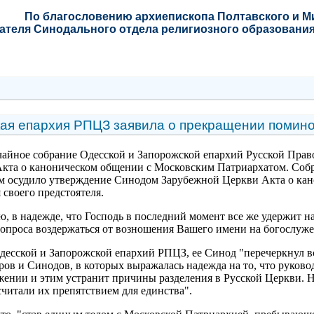
По благословению
архиепископа Полтавского и 
ателя Синодального отдела религиозного образования
кая епархия РПЦЗ заявила о прекращении помин
ычайное собрание Одесской и Запорожской епархий Русской Пра
а о каноническом общении с Московским Патриархатом. Собр
м осудило утверждение Синодом Зарубежной Церкви Акта о кан
своего предстоятеля.
ю, в надежде, что Господь в последний момент все же удержит
вопроса воздержаться от возношения Вашего имени на богослужен
есской и Запорожской епархий РПЦЗ, ее Синод "перечеркнул в
в и Синодов, в которых выражалась надежда на то, что руково
жении и этим устранит причины разделения в Русской Церкви. Н
считали их препятствием для единства".