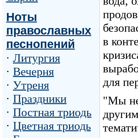
вода, 
продов
Ноты
безопа
православных
в конт
песнопений
кризис
·
Литургия
выраб
·
Вечерня
для пе
·
Утреня
·
Праздники
"Мы не
·
Постная триодь
другим
·
Цветная триодь
темати