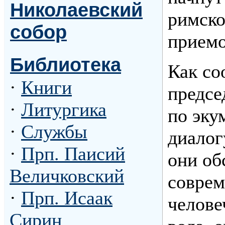
Николаевский
римско
собор
прием
Библиотека
Как со
·
Книги
предсе
·
Литургика
по эку
·
Службы
диалог
·
Прп. Паисий
они об
Величковский
соврем
·
Прп. Исаак
челове
Сирин