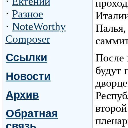
·
Ектении
проход
·
Разное
Италии
·
NoteWorthy
Палья,
Composer
саммит
Ссылки
После 
будут 
Новости
дворце
Архив
Респуб
второй
Обратная
пленар
связь