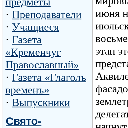
мировы
предметы
июня н
·
Преподаватели
июльск
·
Учащиеся
восьме
·
Газета
этап э
«Кременчуг
предст
Православный»
Аквиле
·
Газета «Глаголъ
фасадо
временъ»
землет
·
Выпускники
делега
Свято-
начнут