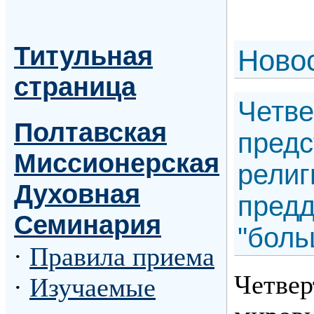
Титульная
Н
ово
страница
Четве
Полтавская
предс
Миссионерская
религ
Духовная
предд
Семинария
"боль
·
Правила приема
Четвер
·
Изучаемые