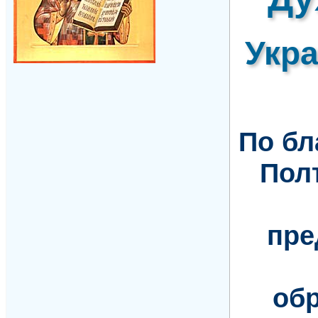
Укр
По б
Пол
пре
обр