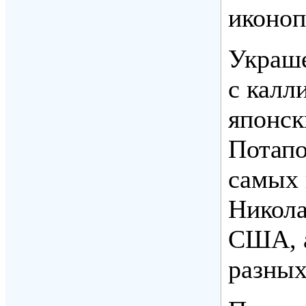
иконоп
Украше
с калл
японск
Потапо
самых 
Никола
США, а
разных