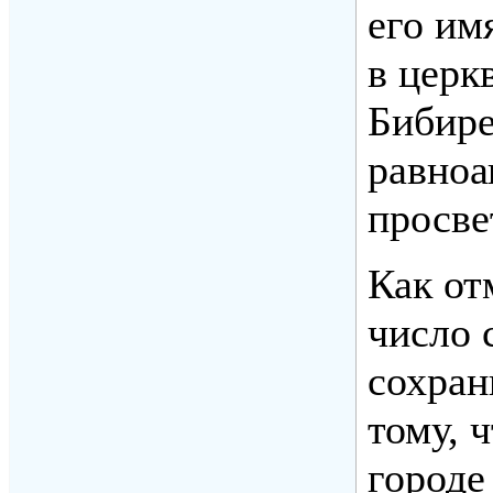
его им
в церк
Бибире
равноа
просве
Как от
число 
сохран
тому, 
городе