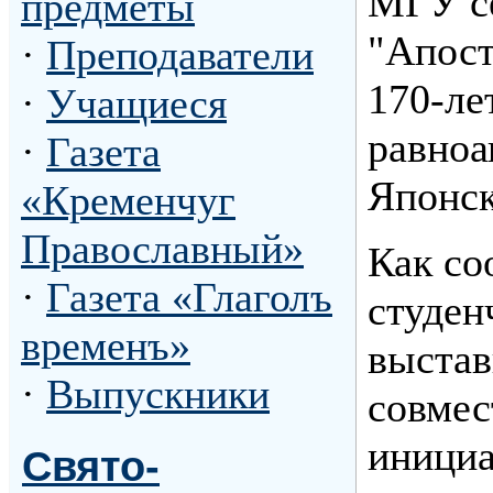
МГУ се
предметы
"Апост
·
Преподаватели
170-ле
·
Учащиеся
равноа
·
Газета
Японск
«Кременчуг
Православный»
Как со
·
Газета «Глаголъ
студен
временъ»
выстав
·
Выпускники
совмес
инициа
Свято-