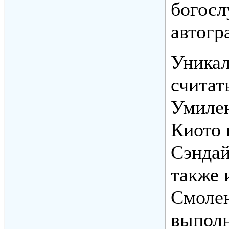
богосл
автогр
Уника
считат
Умилен
Киото 
Сэндай
также 
Смолен
выполн