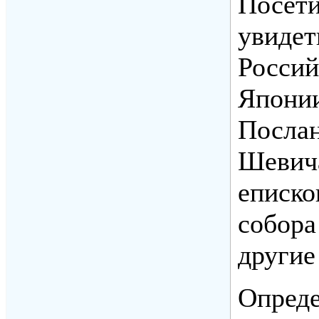
Посети
увидет
Россий
Японии
Послан
Шевич
еписко
собора
другие
Опреде