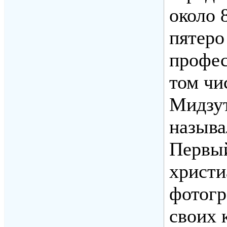
около 
пятеро
профес
том чи
Мидзут
называ
Первый
христи
фотогр
своих 