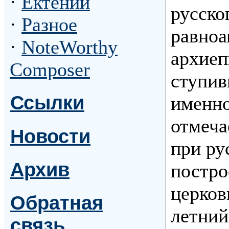
·
Ектении
русско
·
Разное
равноа
·
NoteWorthy
архиеп
Composer
ступив
Ссылки
именно
отмеча
Новости
при ру
Архив
постро
церков
Обратная
летний
связь