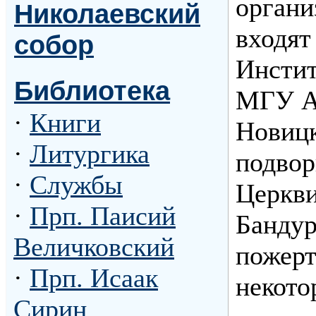
органи
Николаевский
входят
собор
Инстит
Библиотека
МГУ А.
·
Книги
Новицк
·
Литургика
подвор
·
Службы
Церкви
·
Прп. Паисий
Бандур
Величковский
пожерт
·
Прп. Исаак
некото
Сирин