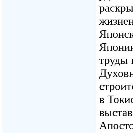
раскр
жизнен
Японск
Японию
труды 
Духовн
строит
в Токи
выстав
Апосто