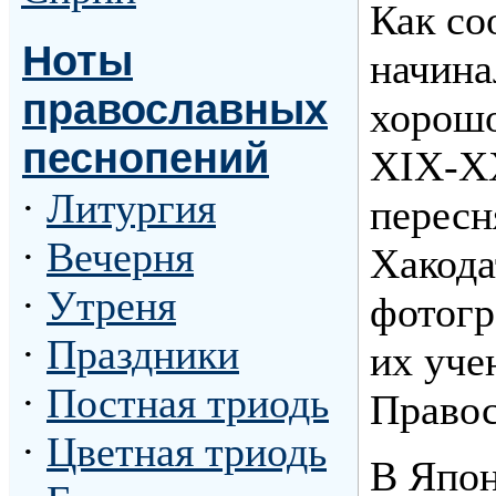
Как со
Ноты
начина
православных
хорошо
песнопений
XIX-XX
·
Литургия
пересн
·
Вечерня
Хакода
·
Утреня
фотогр
·
Праздники
их уче
·
Постная триодь
Правос
·
Цветная триодь
В Япон