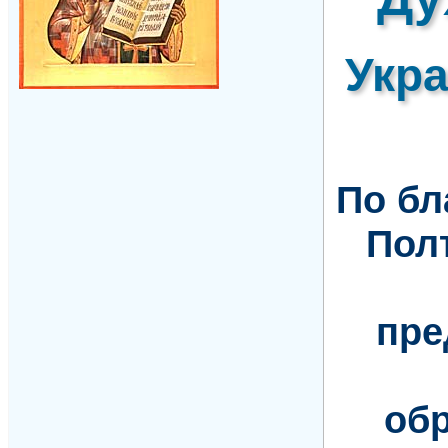
Укр
По б
Пол
пре
обр