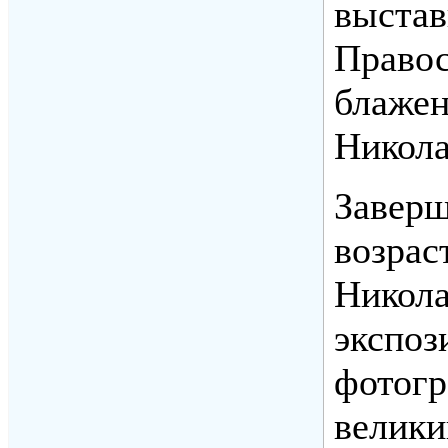
выстав
Правос
блажен
Никола
Заверш
возрас
Никола
экспоз
фотогр
велики