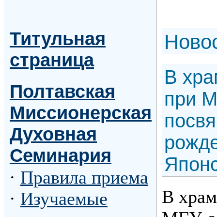
Титульная
Н
ово
страница
В хра
Полтавская
при М
Миссионерская
посвя
Духовная
рожде
Семинария
Японс
·
Правила приема
В храм
·
Изучаемые