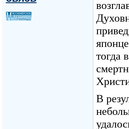
возгла
Духов
привед
японце
тогда 
смертн
Христи
В резу
неболь
удалос