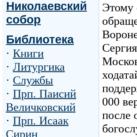
Николаевский
Этому 
собор
обраще
Вороне
Библиотека
Сергия
·
Книги
Москов
·
Литургика
ходата
·
Службы
поддер
·
Прп. Паисий
000 ве
Величковский
после 
·
Прп. Исаак
богосл
Сирин