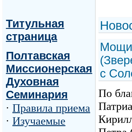
Титульная
Н
ово
страница
Мощи
Полтавская
(Звер
Миссионерская
с Сол
Духовная
По бла
Семинария
Патриа
·
Правила приема
Кирил
·
Изучаемые
Петра 