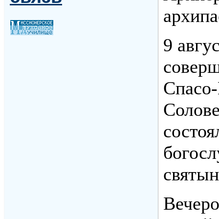
архипа
9 авгу
соверш
Спасо-
Солове
состоя
богосл
святын
Вечеро