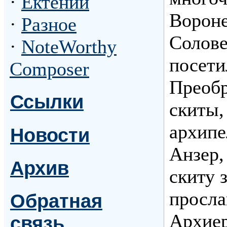
·
Ектении
Вороне
·
Разное
Солове
·
NoteWorthy
посети
Composer
Преобр
Ссылки
скиты,
архипе
Новости
Анзер,
Архив
скиту 
просла
Обратная
Архиер
связь