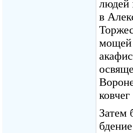
людей 
в Алек
Торжес
мощей 
акафис
освяще
Вороне
ковчег
Затем 
бдение