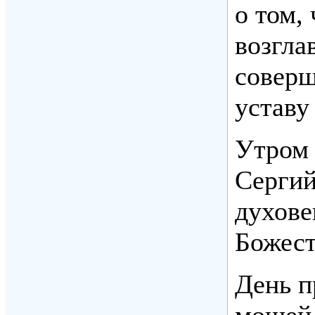
о том,
возгла
соверш
уставу
Утром
Сергий
духове
Божест
День п
мощей 