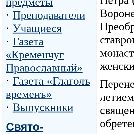
предметы
Вороне
·
Преподаватели
Преобр
·
Учащиеся
ставро
·
Газета
монаст
«Кременчуг
женски
Православный»
·
Газета «Глаголъ
Перене
временъ»
летием
·
Выпускники
священ
обрете
Свято-