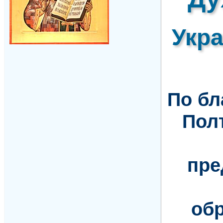
Укр
По б
Пол
пре
обр