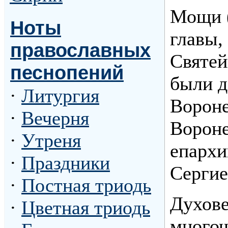
Мощи (
Ноты
главы,
православных
Святей
песнопений
были д
·
Литургия
Вороне
·
Вечерня
Вороне
·
Утреня
епархи
·
Праздники
Сергие
·
Постная триодь
Духове
·
Цветная триодь
многоч