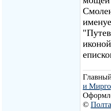
Смолен
именуе
"Путев
иконой
еписко
Главный
и Мирго
Оформл
©
Полта