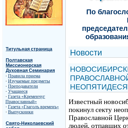
По благос
председател
образовани
Титульная страница
Н
овости
Полтавская
Миссионерская
НОВОСИБИРСК
Духовная Семинария
·
Правила приема
ПРАВОСЛАВНОЙ
·
Изучаемые предметы
НЕОПЯТИДЕСЯ
·
Преподаватели
·
Учащиеся
·
Газета «Кременчуг
Известный новоси
Православный»
·
Газета «Глаголъ временъ»
покинул секту неоп
·
Выпускники
Православной Церк
Свято-Николаевский
людей, отпавших о