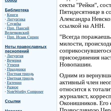
собор
секты "Рейки", сос
Библиотека
Пятидесятнице в со
·
Книги
Александра Невско
·
Литургика
·
Службы
ссылкой на АНН.
·
Прп. Паисий
Величковский
"Всегда поражаешьс
·
Прп. Исаак Сирин
милости, происход
Ноты православных
соприкоснувшегося
песнопений
·
Литургия
присоединения нас
·
Вечерня
Новопашин.
·
Утреня
·
Праздники
·
Постная триодь
Одним из вернувши
·
Цветная триодь
активный член неоп
·
Ектении
·
Разное
относится к тотал
·
NoteWorthy Composer
журналист, коррес
Ссылки
Оконишников. Его 
Православную Церк