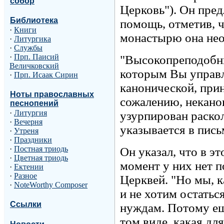
собор
Церковь"). Он пре
Библиотека
помощь, отметив, ч
·
Книги
монастырю она нео
·
Литургика
·
Службы
·
Прп. Паисий
"Высокопреподобны
Величковский
которым Вы управл
·
Прп. Исаак Сирин
канонической, при
Ноты православных
сожалению, некано
песнопений
·
Литургия
узурпирован раско
·
Вечерня
указывается в пись
·
Утреня
·
Праздники
·
Постная триодь
Он указал, что в э
·
Цветная триодь
момент у них нет 
·
Ектении
·
Разное
Церквей. "Но мы, 
·
NoteWorthy Composer
и не хотим остатьс
Ссылки
нуждам. Потому ещ
том виде, какая дл