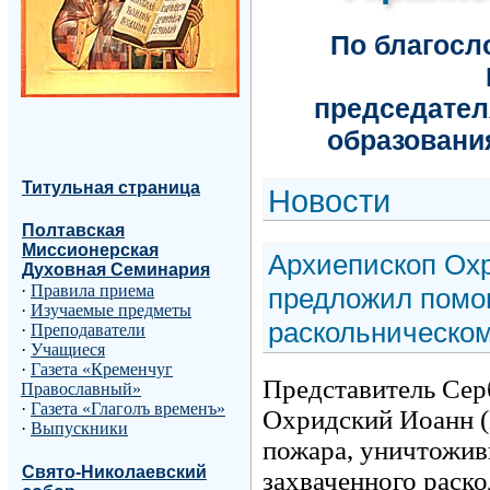
По благос
председател
образовани
Титульная страница
Н
овости
Полтавская
Миссионерская
Архиепископ Ох
Духовная Семинария
·
Правила приема
предложил помо
·
Изучаемые предметы
раскольническо
·
Преподаватели
·
Учащиеся
·
Газета «Кременчуг
Представитель Сер
Православный»
·
Газета «Глаголъ временъ»
Охридский Иоанн (
·
Выпускники
пожара, уничтожив
Свято-Николаевский
захваченного раско