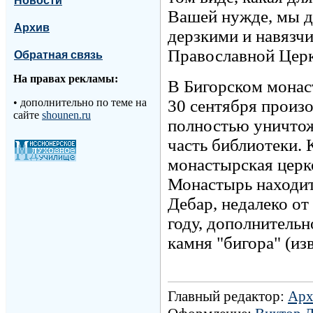
Новости
Вашей нужде, мы де
Архив
дерзкими и навязчи
Православной Церк
Обратная связь
На правах рекламы:
В Бигорском монаст
30 сентября произо
•
дополнительно по теме на
сайте
shounen.ru
полностью уничтож
часть библиотеки. 
монастырская церк
Монастырь находитс
Дебар, недалеко о
году, дополнительн
камня "бигора" (из
Главный редактор:
Арх