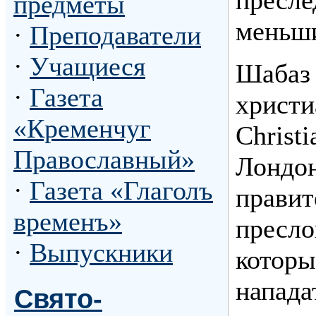
предметы
меньши
·
Преподаватели
·
Учащиеся
Шабаз 
·
Газета
христи
«Кременчуг
Christi
Православный»
Лондон
·
Газета «Глаголъ
правит
временъ»
пресло
·
Выпускники
которы
напада
Свято-