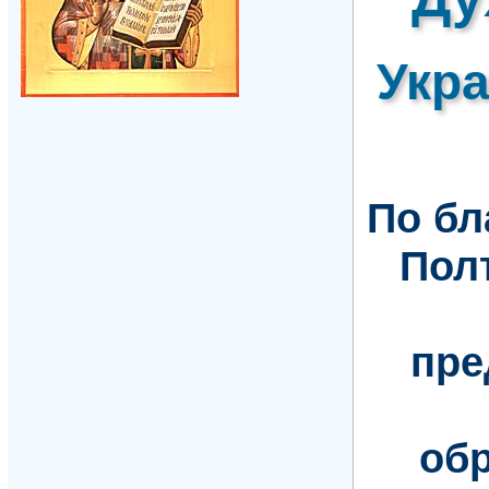
Укр
По б
Пол
пре
обр