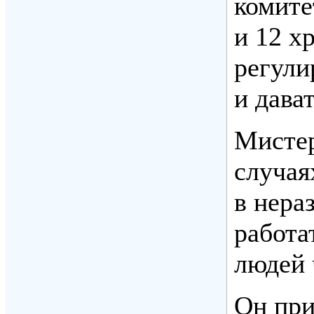
комите
и 12 х
регули
и дава
Мистер
случая
в нера
работа
людей 
Он при