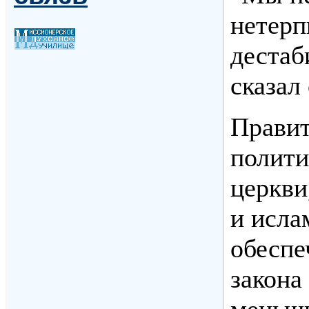
нетерп
дестаб
сказал 
Правит
полити
церкви
и исла
обеспе
закона
меньши