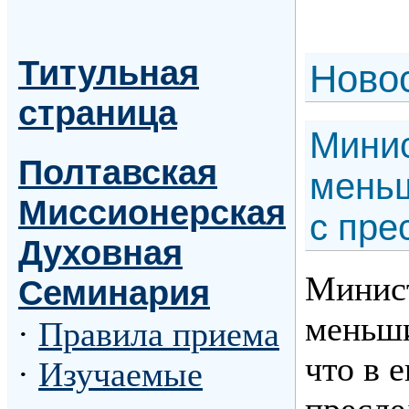
Титульная
Н
ово
страница
Минис
Полтавская
меньш
Миссионерская
с пре
Духовная
Минист
Семинария
меньши
·
Правила приема
что в 
·
Изучаемые
пресле