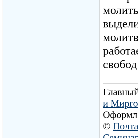
молить
выдели
молитв
работа
свобод
Главный
и Мирго
Оформл
©
Полта
Семина