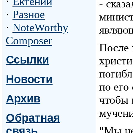
·
Ектении
- сказ
·
Разное
минист
·
NoteWorthy
являющ
Composer
После 
Ссылки
христи
погибл
Новости
по его
Архив
чтобы 
мучени
Обратная
"Мы не
связь