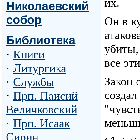
их.
Николаевский
собор
Он в к
атаков
Библиотека
убиты,
·
Книги
все эт
·
Литургика
Закон 
·
Службы
создал
·
Прп. Паисий
"чувст
Величковский
меньши
·
Прп. Исаак
Сирин