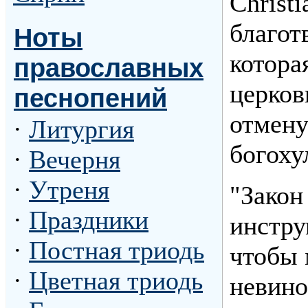
Christi
благот
Ноты
котора
православных
церков
песнопений
отмену
·
Литургия
богоху
·
Вечерня
·
Утреня
"Закон
·
Праздники
инстру
·
Постная триодь
чтобы 
·
Цветная триодь
невино