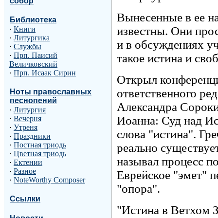
собор
Вынесенные в ее н
Библиотека
известны. Они прос
·
Книги
·
Литургика
и в обсуждениях у
·
Службы
·
Прп. Паисий
такое истина и своб
Величковский
·
Прп. Исаак Сирин
Открыл конференци
ответственного ре
Ноты православных
песнопений
Александра Сороки
·
Литургия
Иоанна: Суд над Ис
·
Вечерня
·
Утреня
слова "истина". Гре
·
Праздники
·
Постная триодь
реально существует
·
Цветная триодь
называл процесс п
·
Ектении
·
Разное
Еврейское "эмет" п
·
NoteWorthy Composer
"опора".
Ссылки
"Истина в Ветхом З