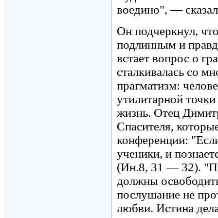
воедино", — сказа
Он подчеркнул, что
подлинным и правд
встает вопрос о гр
сталкивалась со м
прагматизм: челове
утилитарной точки
жизнь. Отец Димит
Спасителя, которы
конференции: "Если
ученики, и познает
(Ин.8, 31 — 32). "
должны освободитьс
послушание не прот
любви. Истина дел