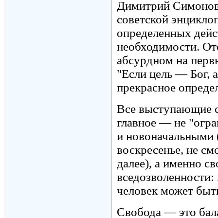
Димитрий Симонов.
советской энцикло
определенных дейс
необходимости. Оте
абсурдном на перв
"Если цель — Бог, 
прекрасное определ
Все выступающие с
главное — не "огр
и новоначальными (
воскресенье, не см
далее), а именно с
вседозволенности: 
человек может быть
Свобода — это бал