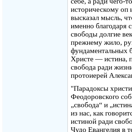
себе, а ради чего-
историческому оп 
высказал мысль, ч
именно благодаря с
свободы долгие век
прежнему жило, ру
фундаментальных б
Христе — истина, 
свобода ради жизн
протоиерей Алекса
"Парадоксы христи
Феодоровского соб
„свобода“ и „истин
из нас, как говори
истиной ради своб
Чудо Евангелия в т