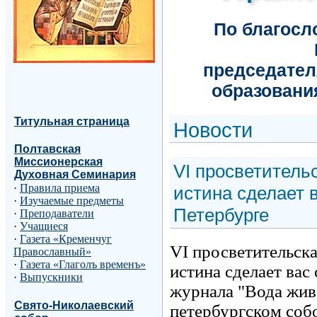
По благос
председател
образовани
Титульная страница
Н
овости
Полтавская
Миссионерская
VI просветитель
Духовная Семинария
·
Правила приема
истина сделает 
·
Изучаемые предметы
Петербурге
·
Преподаватели
·
Учащиеся
·
Газета «Кременчуг
VI просветительска
Православный»
·
Газета «Глаголъ временъ»
истина сделает вас
·
Выпускники
журнала "Вода жив
Свято-Николаевский
петербургском соб