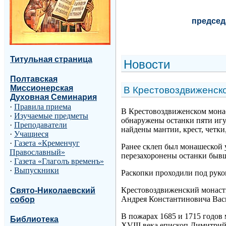
председ
Титульная страница
Н
овости
Полтавская
Миссионерская
В Крестовоздвиженск
Духовная Семинария
·
Правила приема
В Крестовоздвиженском монас
·
Изучаемые предметы
обнаружены останки пяти игу
·
Преподаватели
найдены мантии, крест, четки
·
Учащиеся
·
Газета «Кременчуг
Ранее склеп был монашеской у
Православный»
перезахоронены останки быв
·
Газета «Глаголъ временъ»
·
Выпускники
Раскопки проходили под руко
Крестовоздвиженский монасты
Свято-Николаевский
Андрея Константиновича Васи
собор
В пожарах 1685 и 1715 годов 
Библиотека
XVIII века епископ Димитри