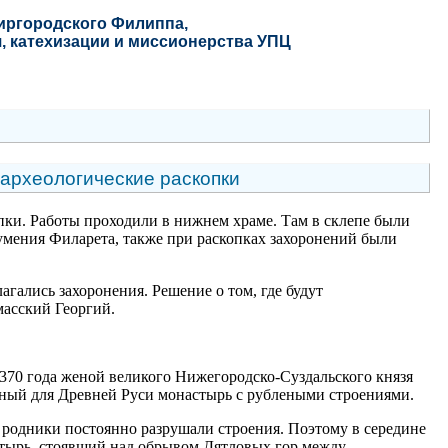
Миргородского Филиппа
,
, катехизации и миссионерства УПЦ
археологические раскопки
ки. Работы проходили в нижнем храме. Там в склепе были
умения Филарета, также при раскопках захоронений были
гались захоронения. Решение о том, где будут
асский Георгий.
370 года женой великого Нижегородско-Суздальского князя
ный для Древней Руси монастырь с рублеными строениями.
ы родники постоянно разрушали строения. Поэтому в середине
тырь, стоявший над обрывом Дятловых гор между