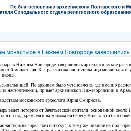
По благословению
архиепископа Полтавского и 
ателя Синодального отдела религиозного образования
ом монастыре в Нижнем Новгороде завершились 
тыре в Нижнем Новгороде завершились археологические раскоп
мений монастыря. Как рассказала настоятельница монастыря иг
, иконы.
сыпальницей. По архивам было установлено, где именно распола
ших настоятельниц, примет архиепископ Нижегородский и Арзам
водством московского археолога Юрия Смирнова.
рь ведет историю от Зачатьевской обители, основанной около 1
лисой под кремлевским холмом на берегу Волги. Это был обыч
монастырь выгорел "без остатку", к тому же бившие из-под гор
й (Сеченов) перевел инокинь в Происхожденский женский монас