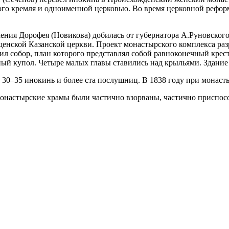
го кремля и одноименной церковью. Во время церковной рефор
ения Дорофея (Новикова) добилась от губернатора А.Руновского
щенской Казанской церкви. Проект монастырского комплекса раз
оил собор, план которого представлял собой равноконечный кре
й купол. Четыре малых главы ставились над крыльями. Здание
 30–35 инокинь и более ста послушниц. В 1838 году при монас
онастырские храмы были частично взорваны, частично приспос