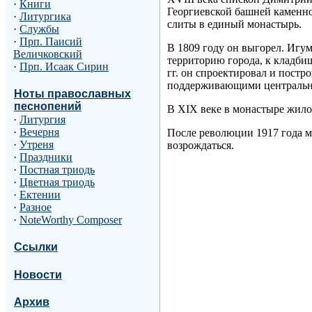
·
Книги
Георгиевской башней каменно
·
Литургика
слиты в единый монастырь.
·
Службы
·
Прп. Паисий
В 1809 году он выгорел. Игум
Величковский
территорию города, к кладби
·
Прп. Исаак Сирин
гг. он спроектировал и постр
поддерживающими центральны
Ноты православных
песнопений
В XIX веке в монастыре жило
·
Литургия
·
Вечерня
После революции 1917 года м
·
Утреня
возрождаться.
·
Праздники
·
Постная триодь
·
Цветная триодь
·
Ектении
·
Разное
·
NoteWorthy Composer
Ссылки
Новости
Архив