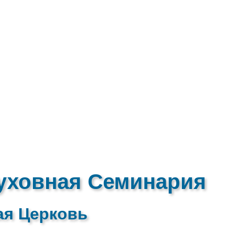
уховная Семинария
ая Церковь