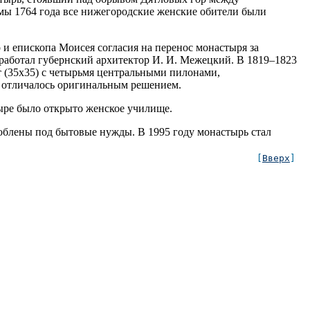
мы 1764 года все нижегородские женские обители были
 и епископа Моисея согласия на перенос монастыря за
работал губернский архитектор И. И. Межецкий. В 1819–1823
ст (35х35) с четырьмя центральными пилонами,
 отличалось оригинальным решением.
тыре было открыто женское училище.
облены под бытовые нужды. В 1995 году монастырь стал
[
Вверх
]