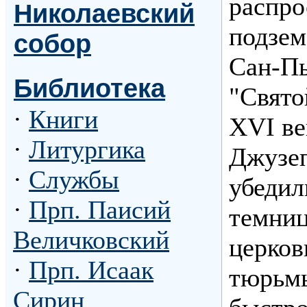
распро
Николаевский
подзем
собор
Сан-Пь
Библиотека
"Свято
·
Книги
XVI ве
·
Литургика
Джузеп
·
Службы
убедил
·
Прп. Паисий
темниц
Величковский
церков
·
Прп. Исаак
тюрьмы
Сирин