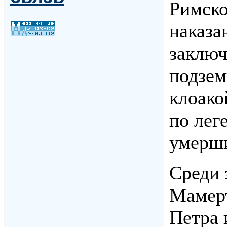
Римско
наказа
заключ
подзем
клоако
по лег
умерш
Среди 
Мамер
Петра 