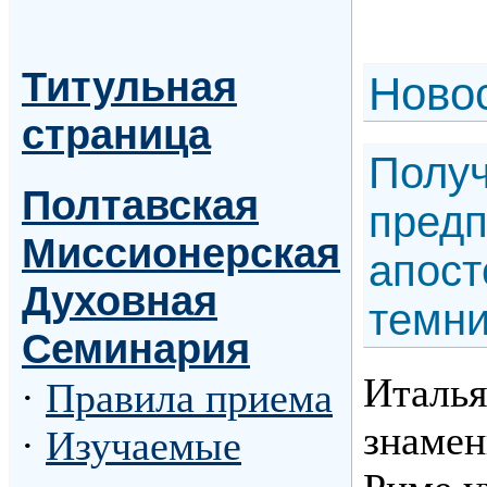
Титульная
Н
ово
страница
Получ
Полтавская
предп
Миссионерская
апост
Духовная
темн
Семинария
Италья
·
Правила приема
знамен
·
Изучаемые