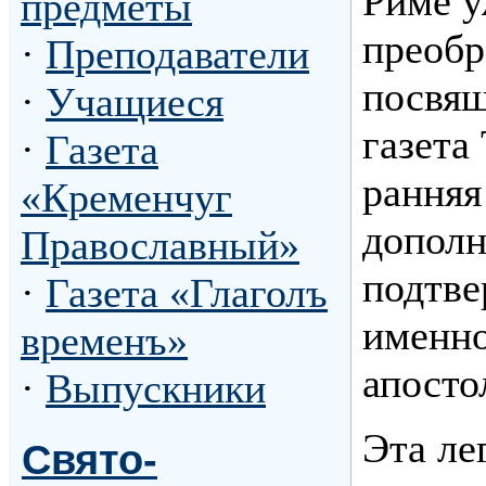
Риме у
предметы
преобр
·
Преподаватели
посвящ
·
Учащиеся
газета
·
Газета
ранняя
«Кременчуг
допол
Православный»
подтве
·
Газета «Глаголъ
именно
временъ»
апосто
·
Выпускники
Эта ле
Свято-