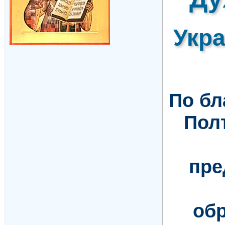
Укр
По б
Пол
пре
обр