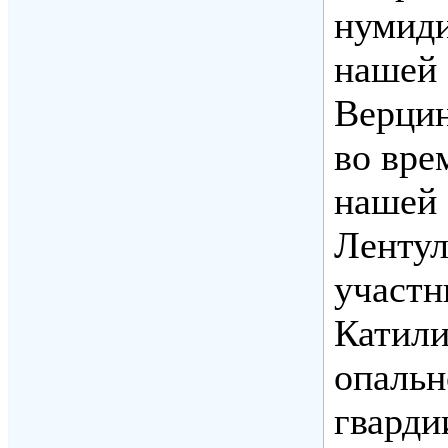
нумиди
нашей 
Верцин
во вре
нашей 
Лентул
участн
Катили
опальн
гварди