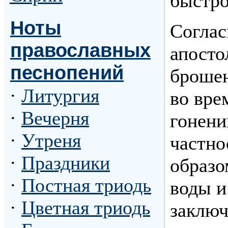
быстро
Ноты
Соглас
православных
апосто
песнопений
броше
·
Литургия
во вре
·
Вечерня
гонени
·
Утреня
частно
·
Праздники
образо
·
Постная триодь
воды и
·
Цветная триодь
заключ