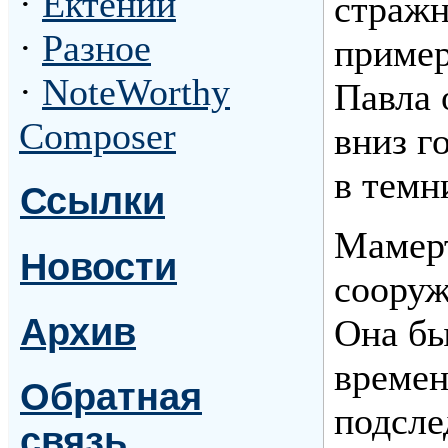
·
Ектении
стражн
·
Разное
пример
·
NoteWorthy
Павла 
Composer
вниз г
в темн
Ссылки
Мамерт
Новости
сооруж
Архив
Она бы
времен
Обратная
подсле
связь