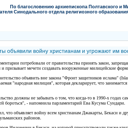
По благословению
архиепископа Полтавского и 
ателя Синодального отдела религиозного образования
ты объявили войну христианам и угрожают им в
ментарии потребовали от правительства принять закон, запреща
и призывает мечети создавать вооруженные милицейские формиро
тельство объявить вне закона "Фронт защитников ислама" (Islam
ываемая "народная милиция", которая декларирует, что занимает
ьство должны не забывать о том, что когда-то в 1990-х годах с
ней бороться", - напомнила парламентарий Ева Кусума Сундари.
ил, что объявляет войну всем христианам Джакарты, Бекаси и др
ульманских районов.
еров Индонезии в Бекаси, на которой присутствовали также кр