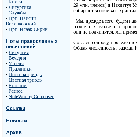
·
Книги
29 млн. членов) и Нахдатул У
·
Литургика
собираются побивать христиа
·
Службы
·
Прп. Паисий
"Мы, прежде всего, будем на
Величковский
различных публичных пропове
·
Прп. Исаак Сирин
они не подчинятся, мы примен
Ноты православных
Согласно опросу, проведённому
песнопений
Общая численность граждан Ин
·
Литургия
·
Вечерня
·
Утреня
·
Праздники
·
Постная триодь
·
Цветная триодь
·
Ектении
·
Разное
·
NoteWorthy Composer
Ссылки
Новости
Архив