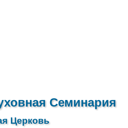
уховная Семинария
ая Церковь