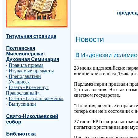
председ
Титульная страница
Н
овости
Полтавская
Миссионерская
В Индонезии исламис
Духовная Семинария
·
Правила приема
28 июня индонезийские парла
·
Изучаемые предметы
войной христианам Джакарты 
·
Преподаватели
·
Учащиеся
Парламентарии призвали прави
·
Газета «Кременчуг
5,5 тыс. членов. Это так наз
Православный»
светском государстве.
·
Газета «Глаголъ временъ»
·
Выпускники
"Полиция, военные и правител
теперь они не в состоянии с 
Свято-Николаевский
27 июня FPI официально заяв
собор
попытки христианизации мус
Библиотека
После встречи исламских лид