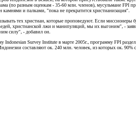
лама (по разным оценкам - 35-60 млн. членов), мусульмане FPI 
н камнями и палками, "пока не прекратится христианизация".
казывать тех христиан, которые проповедуют. Если миссионеры б
дей, христианской лжи и манипуляций, мы их выгоним", - заяви
им силу", - добавил он.
 Indonesian Survey Institute в марте 2005г., программу FPI разде
донезии составляют ок. 240 млн. человек, из которых ок. 90% 