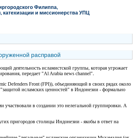
Миргородского Филиппа
,
, катехизации и миссионерства УПЦ
ооруженной расправой
ющий деятельность исламистской группы, которая угрожает
вания, передает "Al Arabia news channel".
ic Defenders Front (FPI)), объединяющий в своих рядах около
ся "защитой исламских ценностей" в Индонезии - формально
ами участвовали в создании это нелегальной группировки. А
угих пригородов столицы Индонезии - якобы в ответ на
упнейшие "легальные" исламские организации Мухамадия (ок.