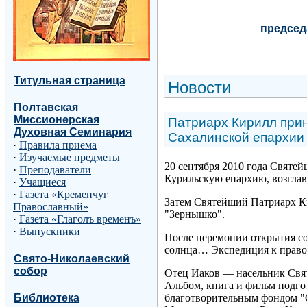
председ
Титульная страница
Н
овости
Полтавская
Миссионерская
Патриарх Кирилл прин
Духовная Семинария
Сахалинской епархии
·
Правила приема
·
Изучаемые предметы
20 сентября 2010 года Святе
·
Преподаватели
Курильскую епархию, возгла
·
Учащиеся
·
Газета «Кременчуг
Затем Святейший Патриарх К
Православный»
"Зернышко".
·
Газета «Глаголъ временъ»
·
Выпускники
После церемонии открытия со
солнца… Экспедиция к право
Свято-Николаевский
собор
Отец Иаков — насельник Свят
Альбом, книга и фильм подго
благотворительным фондом "С
Библиотека