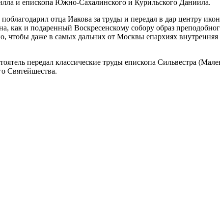
илла и епископа Южно-Сахалинского и Курильского Даниила.
поблагодарил отца Иакова за труды и передал в дар центру ико
на, как и подаренный Воскресенскому собору образ преподобно
 чтобы даже в самых дальних от Москвы епархиях внутренняя д
тоятель передал классические труды епископа Сильвестра (Мале
го Святейшества.