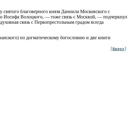
ну святого благоверного князя Даниила Московского с
го Иосифа Волоцкого, — тоже связь с Москвой, — подчеркнул
уховная связь с Первопрестольным градом всегда
ванского) по догматическому богословию и две книги
[
Вверх
]