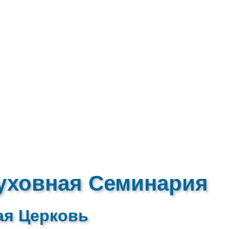
уховная Семинария
ая Церковь