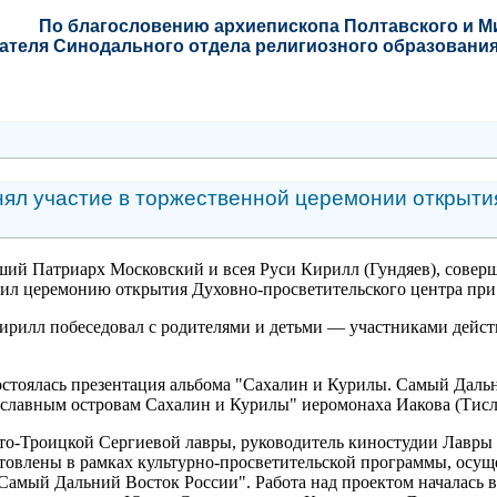
По благословению
архиепископа Полтавского и 
ателя Синодального отдела религиозного образования
ял участие в торжественной церемонии открыти
йший Патриарх Московский и всея Руси Кирилл (Гундяев), сов
вил церемонию открытия Духовно-просветительского центра пр
ирилл побеседовал с родителями и детьми — участниками дейст
стоялась презентация альбома "Сахалин и Курилы. Самый Дальн
славным островам Сахалин и Курилы" иеромонаха Иакова (Тисл
о-Троицкой Сергиевой лавры, руководитель киностудии Лавры "
товлены в рамках культурно-просветительской программы, осу
амый Дальний Восток России". Работа над проектом началась в