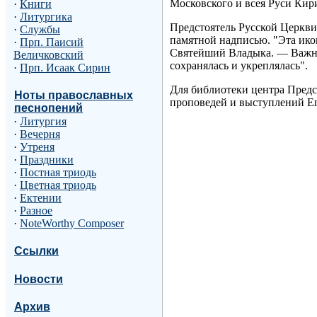
Московского и всея Руси Кир
·
Книги
·
Литургика
Предстоятель Русской Церкви 
·
Службы
памятной надписью. "Эта ико
·
Прп. Паисий
Святейший Владыка. — Важно,
Величковский
сохранялась и укреплялась".
·
Прп. Исаак Сирин
Для библиотеки центра Предс
Ноты православных
проповедей и выступлений Е
песнопений
·
Литургия
·
Вечерня
·
Утреня
·
Праздники
·
Постная триодь
·
Цветная триодь
·
Ектении
·
Разное
·
NoteWorthy Composer
Ссылки
Новости
Архив