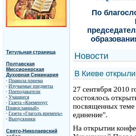
По благос
председател
образовани
Титульная страница
Н
овости
Полтавская
Миссионерская
В Киеве открыли
Духовная Семинария
·
Правила приема
·
Изучаемые предметы
27 сентября 2010 г
·
Преподаватели
состоялось открыт
·
Учащиеся
·
Газета «Кременчуг
посвященных теме 
Православный»
единение".
·
Газета «Глаголъ временъ»
·
Выпускники
На открытии конф
Свято-Николаевский