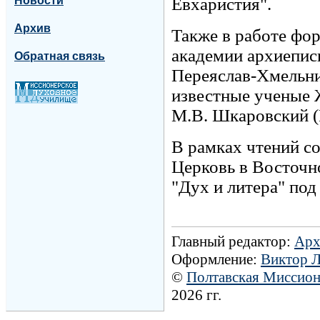
Новости
Евхаристия".
Архив
Также в работе фо
академии архиепис
Обратная связь
Переяслав-Хмельни
известные ученые 
М.В. Шкаровский (Р
В рамках чтений с
Церковь в Восточн
"Дух и литера" по
Главный редактор:
Арх
Оформление:
Виктор 
©
Полтавская Миссио
2026 гг.