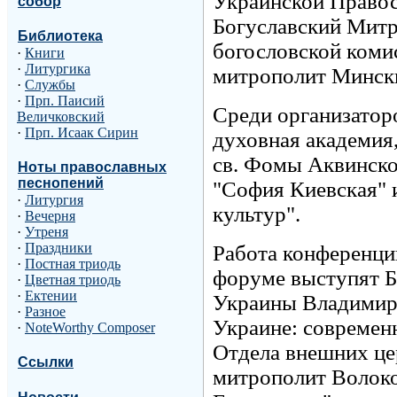
Украинской Правос
собор
Богуславский Митр
Библиотека
богословской коми
·
Книги
·
Литургика
митрополит Мински
·
Службы
·
Прп. Паисий
Среди организато
Величковский
·
Прп. Исаак Сирин
духовная академия
св. Фомы Аквинско
Ноты православных
песнопений
"София Киевская" 
·
Литургия
культур".
·
Вечерня
·
Утреня
·
Праздники
Работа конференции
·
Постная триодь
форуме выступят Б
·
Цветная триодь
·
Ектении
Украины Владимир 
·
Разное
Украине: современ
·
NoteWorthy Composer
Отдела внешних це
Ссылки
митрополит Волоко