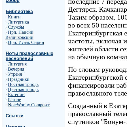
последние 7 переда
собор
Дегтярск, Качканар
Библиотека
Таким образом, 10
·
Книги
·
Литургика
во всех 50 населен
·
Службы
Екатеринбургская 
·
Прп. Паисий
Величковский
частоты, включая и
·
Прп. Исаак Сирин
жителей области с
Ноты православных
на обычную комнат
песнопений
·
Литургия
По словам руковод
·
Вечерня
·
Утреня
Екатеринбургской 
·
Праздники
финансировали раб
·
Постная триодь
·
Цветная триодь
православного тел
·
Ектении
·
Разное
Созданный в Екатер
·
NoteWorthy Composer
православный теле
Ссылки
спутников "Бонум-1