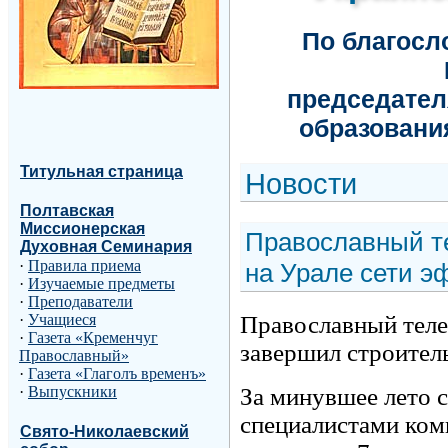
По благос
председател
образовани
Титульная страница
Н
овости
Полтавская
Миссионерская
Православный т
Духовная Семинария
·
Правила приема
на Урале сети э
·
Изучаемые предметы
·
Преподаватели
Православный теле
·
Учащиеся
·
Газета «Кременчуг
завершил строитель
Православный»
·
Газета «Глаголъ временъ»
За минувшее лето 
·
Выпускники
специалистами ком
Свято-Николаевский