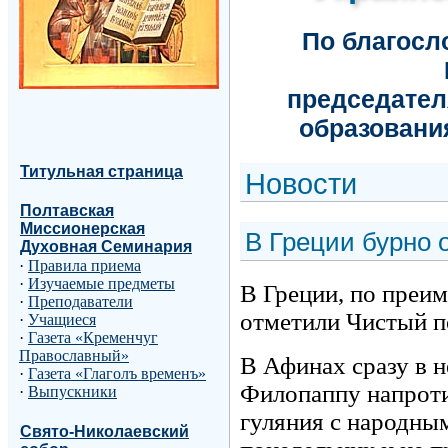
По благос
председател
образовани
Титульная страница
Н
овости
Полтавская
Миссионерская
В Греции бурно 
Духовная Семинария
·
Правила приема
·
Изучаемые предметы
В Греции, по преи
·
Преподаватели
отметили Чистый по
·
Учащиеся
·
Газета «Кременчуг
Православный»
В Афинах сразу в н
·
Газета «Глаголъ временъ»
Филопаппу напроти
·
Выпускники
гуляния с народны
Свято-Николаевский