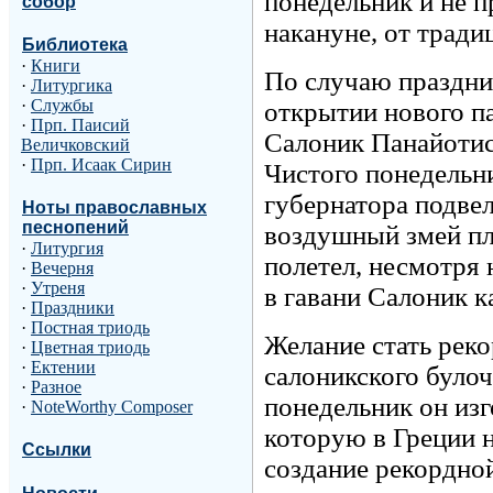
понедельник и не 
собор
накануне, от тради
Библиотека
·
Книги
По случаю праздни
·
Литургика
·
Службы
открытии нового п
·
Прп. Паисий
Салоник Панайотис
Величковский
·
Прп. Исаак Сирин
Чистого понедельни
губернатора подвел
Ноты православных
песнопений
воздушный змей пл
·
Литургия
полетел, несмотря 
·
Вечерня
·
Утреня
в гавани Салоник к
·
Праздники
·
Постная триодь
Желание стать реко
·
Цветная триодь
·
Ектении
салоникского було
·
Разное
понедельник он из
·
NoteWorthy Composer
которую в Греции н
Ссылки
создание рекордно