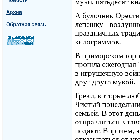
Новости
муки, пятьдесят к
Архив
А булочник Орести
лепешку - воздушно
Обратная связь
праздничных традиц
килограммов.
В приморском горо
прошла ежегодная "
в игрушечную войн
друг друга мукой.
Греки, которые люб
Чистый понедельни
семьей. В этот ден
отправляться в тав
подают. Впрочем, э
отказываться от уг