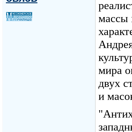
реалис
массы 
характ
Андрея
культу
мира о
двух с
и масо
"Антих
западн