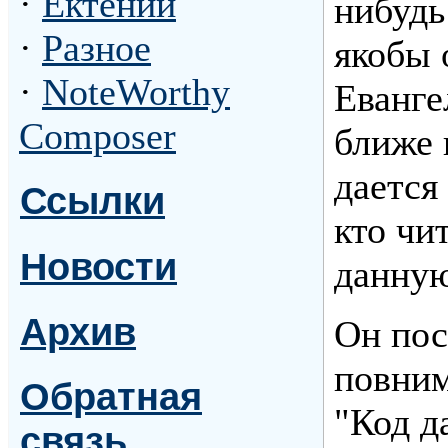
·
Ектении
нибудь
·
Разное
якобы 
·
NoteWorthy
Еванге
Composer
ближе
дается
Ссылки
кто чи
Новости
данную
Архив
Он пос
повним
Обратная
"Код д
связь