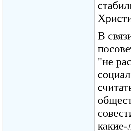
стабил
Христи
В связ
посове
"не ра
социал
считат
общест
совест
какие-