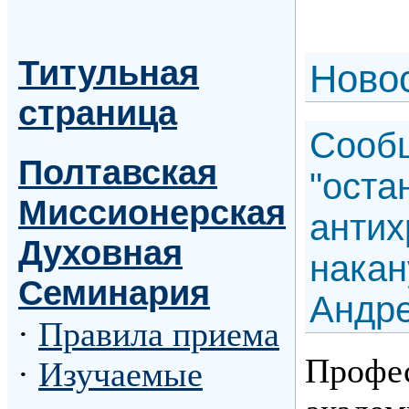
Титульная
Н
ово
страница
Сооб
Полтавская
"оста
Миссионерская
антих
Духовная
накан
Семинария
Андре
·
Правила приема
Профес
·
Изучаемые