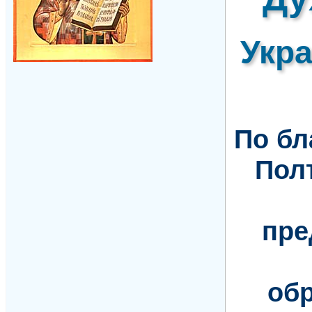
Укр
По б
Пол
пре
обр