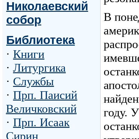
Николаевский
В поне
собор
америк
Библиотека
распро
·
Книги
имевш
·
Литургика
останк
·
Службы
апосто
·
Прп. Паисий
найден
Величковский
году. 
·
Прп. Исаак
останк
Сирин