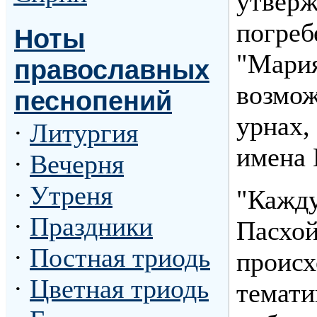
утверж
погреб
Ноты
"Мария
православных
возмож
песнопений
урнах,
·
Литургия
имена 
·
Вечерня
·
Утреня
"Кажду
·
Праздники
Пасхой
·
Постная триодь
происх
·
Цветная триодь
темати