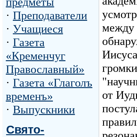
академ
предметы
усмотр
·
Преподаватели
между
·
Учащиеся
обнару
·
Газета
Иисус
«Кременчуг
громки
Православный»
"научн
·
Газета «Глаголъ
от Иуд
временъ»
постул
·
Выпускники
прави
Свято-
резона