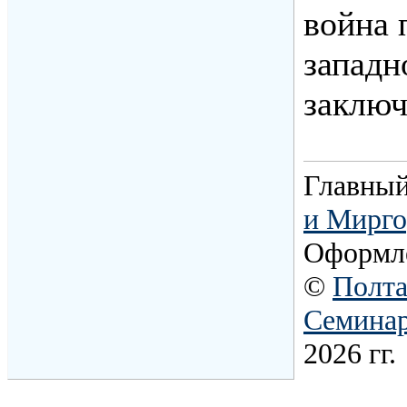
война 
западн
заклю
Главный
и Мирго
Оформл
©
Полта
Семина
2026 гг.