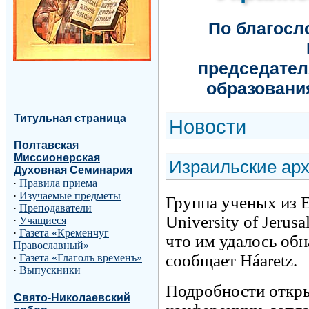
По благос
председател
образовани
Титульная страница
Н
овости
Полтавская
Миссионерская
Израильские арх
Духовная Семинария
·
Правила приема
·
Изучаемые предметы
Группа ученых из 
·
Преподаватели
University of Jerus
·
Учащиеся
·
Газета «Кременчуг
что им удалось об
Православный»
сообщает Háaretz.
·
Газета «Глаголъ временъ»
·
Выпускники
Подробности откры
Свято-Николаевский