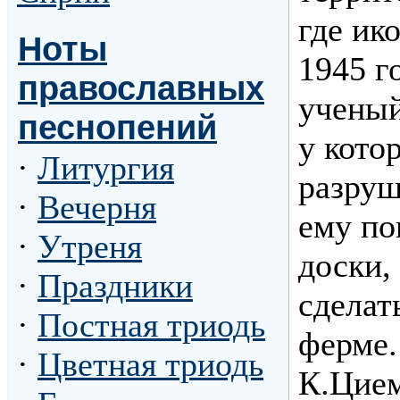
где ик
Ноты
1945 г
православных
ученый
песнопений
у кото
·
Литургия
разруш
·
Вечерня
ему по
·
Утреня
доски,
·
Праздники
сделат
·
Постная триодь
ферме.
·
Цветная триодь
К.Цием