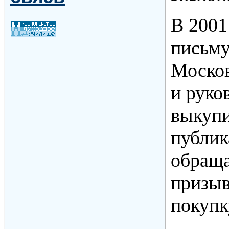
В 2001
письму
Москов
и руко
выкупи
публик
обраща
призыв
покупк