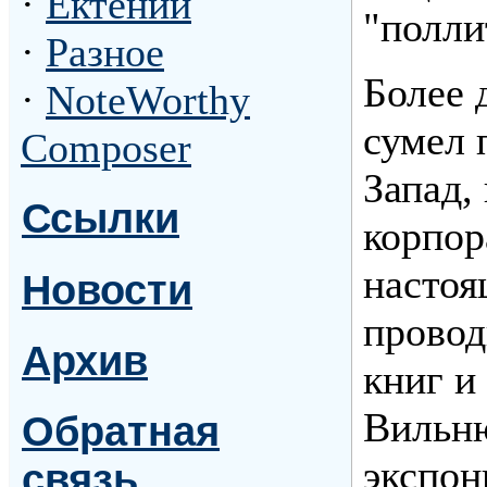
·
Ектении
"полли
·
Разное
Более 
·
NoteWorthy
сумел 
Composer
Запад,
Ссылки
корпор
настоя
Новости
провод
Архив
книг и
Вильню
Обратная
экспон
связь