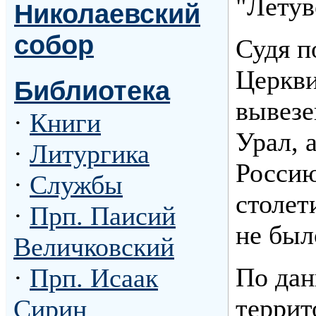
"Летув
Николаевский
собор
Судя п
Церкви
Библиотека
вывезе
·
Книги
Урал, 
·
Литургика
Россию
·
Службы
столет
·
Прп. Паисий
не был
Величковский
По дан
·
Прп. Исаак
террит
Сирин