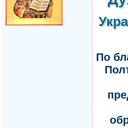
Укр
По б
Пол
пре
обр