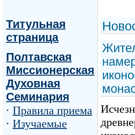
Титульная
Н
ово
страница
Жите
Полтавская
намер
Миссионерская
иконо
Духовная
монас
Семинария
Исчезн
·
Правила приема
древне
·
Изучаемые