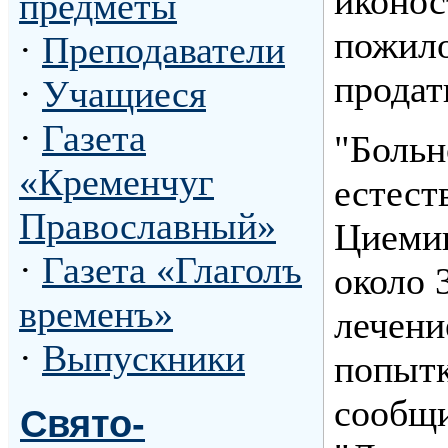
иконос
предметы
пожило
·
Преподаватели
продат
·
Учащиеся
·
Газета
"Больн
«Кременчуг
естест
Православный»
Циемин
·
Газета «Глаголъ
около 
временъ»
лечени
·
Выпускники
попытк
сообщи
Свято-