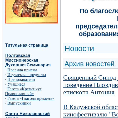
По благос
председател
образовани
Титульная страница
Н
овости
Полтавская
Миссионерская
Архив новостей
Духовная Семинария
·
Правила приема
·
Изучаемые предметы
Священный Синод 
·
Преподаватели
поведение Пловдив
·
Учащиеся
·
Газета «Кременчуг
епископа Антония
Православный»
·
Газета «Глаголъ временъ»
·
Выпускники
В Калужской облас
кинофестивалю "Вс
Свято-Николаевский