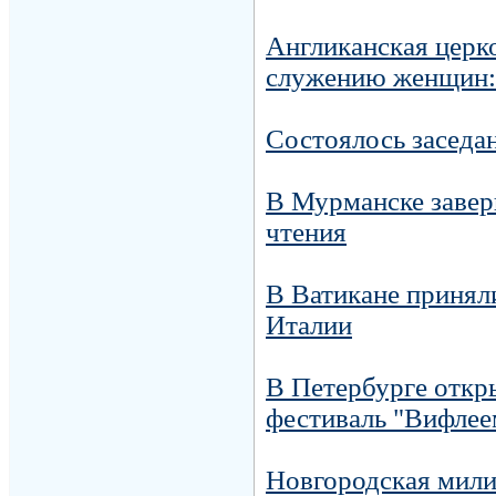
Англиканская церк
служению женщин: 
Cостоялось заседа
В Мурманске завер
чтения
В Ватикане приняли
Италии
В Петербурге откр
фестиваль "Вифлее
Новгородская мили