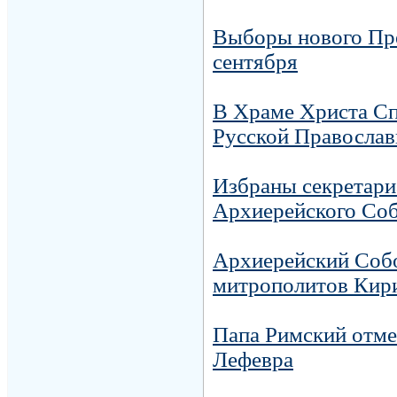
Выборы нового Пре
сентября
В Храме Христа Сп
Русской Православ
Избраны cекретариа
Архиерейского Соб
Архиерейский Собо
митрополитов Кири
Папа Римский отме
Лефевра