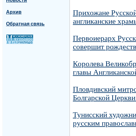
Новости
Прихожане Русско
Архив
англиканские храм
Обратная связь
Первоиерарх Русс
совершит рождеств
Королева Великобри
главы Англиканско
Пловдивский митро
Болгарской Церкви 
Тунисский художни
русским правосла