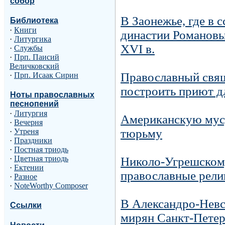
собор
В Заонежье, где в 
Библиотека
·
Книги
династии Романовы
·
Литургика
XVI в.
·
Службы
·
Прп. Паисий
Величковский
Православный свящ
·
Прп. Исаак Сирин
построить приют д
Ноты православных
песнопений
·
Литургия
Американскую мусу
·
Вечерня
тюрьму
·
Утреня
·
Праздники
·
Постная триодь
·
Цветная триодь
Николо-Угрешском
·
Ектении
православные рели
·
Разное
·
NoteWorthy Composer
В Александро-Невс
Ссылки
мирян Санкт-Петер