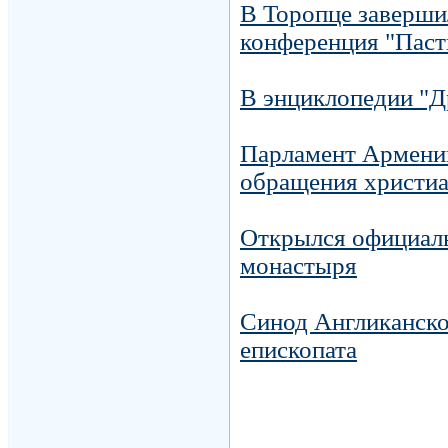
В Торопце заверши
конференция "Пас
В энциклопедии "Др
Парламент Армении
обращения христиа
Открылся официал
монастыря
Синод Англиканско
епископата